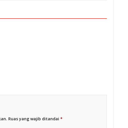
esia
Racing Indonesia
kan.
Ruas yang wajib ditandai
*