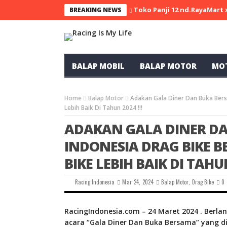
Toko Panji 12 nd.RayaMart
BREAKING NEWS
BALAP MOBIL
BALAP MOTOR
MO
Home
Balap Motor
Adakan Gala Diner Dan Buka Bers
Lebih Baik Di Tahun 2024 !!!
ADAKAN GALA DINER DA
INDONESIA DRAG BIKE B
BIKE LEBIH BAIK DI TAHUN
Racing Indonesia
Mar 24, 2024
Balap Motor
,
Drag Bike
0
RacingIndonesia.com – 24 Maret 2024 . Berla
acara “Gala Diner Dan Buka Bersama” yang di