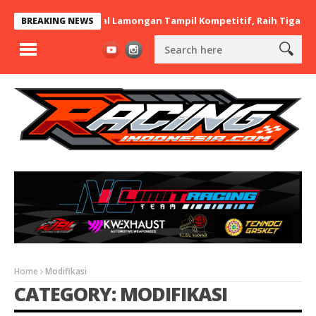
t x BaraBere Asal Lamongan Tampil Kompetitif, Raih Tiga Podium d
BREAKING NEWS
Home
Modifikasi
CATEGORY: MODIFIKASI