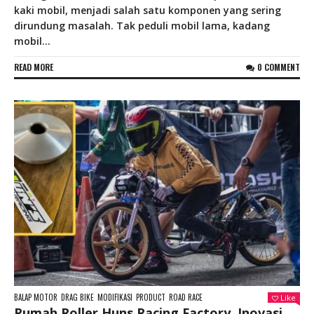
kaki mobil, menjadi salah satu komponen yang sering
dirundung masalah. Tak peduli mobil lama, kadang
mobil...
READ MORE
0 COMMENT
BALAP MOTOR
DRAG BIKE
MODIFIKASI
PRODUCT
ROAD RACE
Like
Rumah Roller Huns Racing Factory, Inovasi