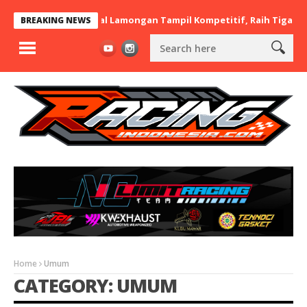
t x BaraBere Asal Lamongan Tampil Kompetitif, Raih Tiga Podium 
BREAKING NEWS
Home
Umum
CATEGORY: UMUM