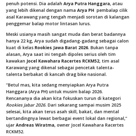
penuh potensi. Dia adalah
Arya Putra Hanggara
, atau
yang lebih dikenal dengan nama
Arya PH
pembalap cilik
asal Karawang yang tengah menjadi sorotan di kalangan
penggemar balap motor lintasan lurus.
Meski usianya masih sangat muda dan berat badannya
hanya 22 kg, Arya sudah digadang-gadang sebagai calon
kuat di kelas
Rookies Jawa Barat 2026
. Bukan tanpa
alasan, Arya saat ini tengah dipoles serius oleh tim
kawakan
Jocel Kawahara Racertes RCKM52
, tim asal
Karawang yang dikenal sebagai pencetak talenta-
talenta berbakat di kancah drag bike nasional.
“Betul mas, kita sedang menyiapkan Arya Putra
Hanggara (Arya PH) untuk musim balap 2026.
Rencananya dia akan kita fokuskan turun di kategori
Rookies Jabar 2026
. Dari sekarang sampai musim 2025
selesai, kita akan terus asah skill, bakat, dan mental
bertandingnya lewat berbagai event lokal dan regional,”
ujar
Andreas Wiratma
, owner Jocel Kawahara Racertes
RCKM52.