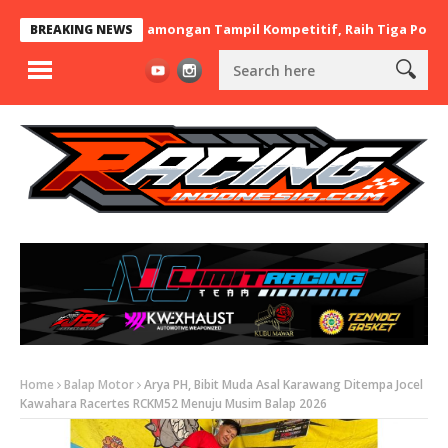
x BaraBere Asal Lamongan Tampil Kompetitif, Raih Tiga Podium di
BREAKING NEWS
Home
Balap Motor
Arya PH, Bibit Muda Asal Karawang Ditempa Jocel
Kawahara Racertes RCKM52 Menuju Musim Balap 2026