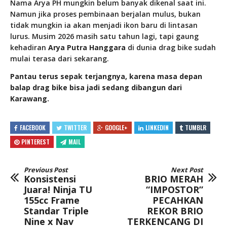
Nama Arya PH mungkin belum banyak dikenal saat ini.
Namun jika proses pembinaan berjalan mulus, bukan
tidak mungkin ia akan menjadi ikon baru di lintasan
lurus. Musim 2026 masih satu tahun lagi, tapi gaung
kehadiran
Arya Putra Hanggara
di dunia drag bike sudah
mulai terasa dari sekarang.
Pantau terus sepak terjangnya, karena masa depan
balap drag bike bisa jadi sedang dibangun dari
Karawang.
FACEBOOK
TWITTER
GOOGLE+
LINKEDIN
TUMBLR
PINTEREST
MAIL
Previous Post
Next Post
Konsistensi
BRIO MERAH
Juara! Ninja TU
“IMPOSTOR”
155cc Frame
PECAHKAN
Standar Triple
REKOR BRIO
Nine x Nav
TERKENCANG DI