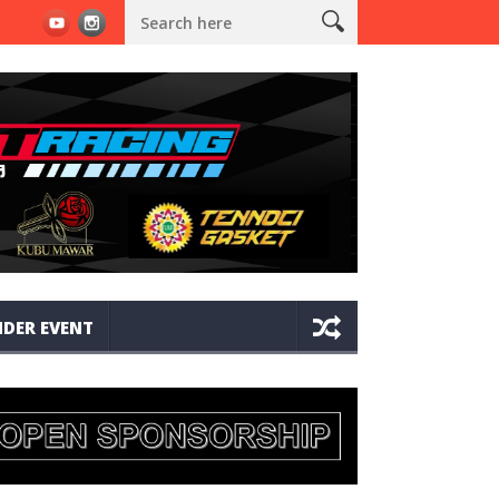
GMJ1 X JRC BORONG 16 PIALA DAN SAPU 3 GELAR JUARA UMUM BRAKET
DER EVENT