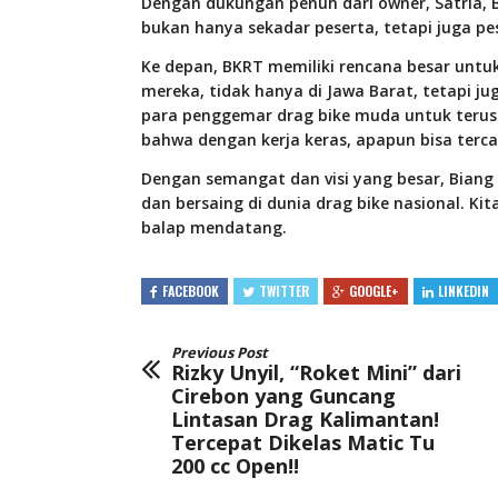
Dengan dukungan penuh dari owner, Satria,
bukan hanya sekadar peserta, tetapi juga pes
Ke depan, BKRT memiliki rencana besar unt
mereka, tidak hanya di Jawa Barat, tetapi jug
para penggemar drag bike muda untuk terus
bahwa dengan kerja keras, apapun bisa terca
Dengan semangat dan visi yang besar, Bian
dan bersaing di dunia drag bike nasional. Ki
balap mendatang.
FACEBOOK
TWITTER
GOOGLE+
LINKEDIN
Previous Post
Rizky Unyil, “Roket Mini” dari
Cirebon yang Guncang
Lintasan Drag Kalimantan!
Tercepat Dikelas Matic Tu
200 cc Open!!