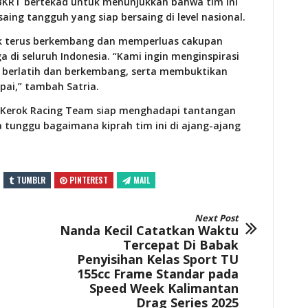
 BKRT bertekad untuk menunjukkan bahwa tim ini
aing tangguh yang siap bersaing di level nasional.
uk terus berkembang dan memperluas cakupan
a di seluruh Indonesia. “Kami ingin menginspirasi
 berlatih dan berkembang, serta membuktikan
pai,” tambah Satria.
g Kerok Racing Team siap menghadapi tantangan
ta tunggu bagaimana kiprah tim ini di ajang-ajang
TUMBLR
PINTEREST
MAIL
Next Post
Nanda Kecil Catatkan Waktu
Tercepat Di Babak
Penyisihan Kelas Sport TU
155cc Frame Standar pada
Speed Week Kalimantan
Drag Series 2025