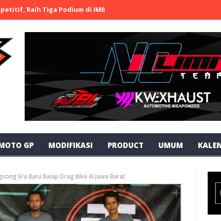
Raih Tiga Podium di IMB Open Road Race 2026 Bojonegoro
TEAM 
MOTO GP
MODIFIKASI
PRODUCT
UMUM
KALEN
ong Era Baru Balap Drag Bike di Jawa Barat