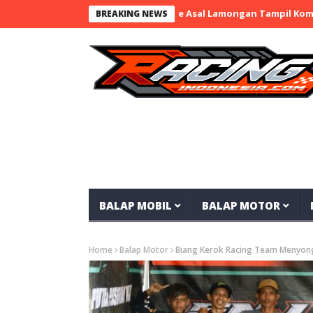
nji 12 nd.RayaMart x BaraBere Asal Lamongan Tampil Kompetitif, 
BREAKING NEWS
BALAP MOBIL
BALAP MOTOR
Home
Balap Motor
Biang Kerok Racing Team Menyongs