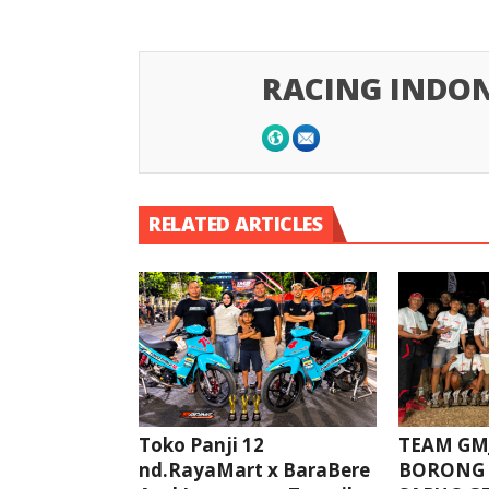
RACING INDON
RELATED ARTICLES
Toko Panji 12
TEAM GMJ
nd.RayaMart x BaraBere
BORONG 