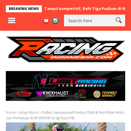
e Asal Lamongan Tampil Kompetitif, Raih Tiga Podium di IMB Open
BREAKING NEWS
Home
Balap Motor
Debut Sensasional! Fachry Child & Northlaw Moto
Curi Perhatian di HI-DRONE Drag Race PIK