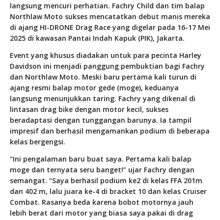
langsung mencuri perhatian. Fachry Child dan tim balap
Northlaw Moto sukses mencatatkan debut manis mereka
di ajang HI-DRONE Drag Race yang digelar pada 16-17 Mei
2025 di kawasan Pantai Indah Kapuk (PIK), Jakarta.
Event yang khusus diadakan untuk para pecinta Harley
Davidson ini menjadi panggung pembuktian bagi Fachry
dan Northlaw Moto. Meski baru pertama kali turun di
ajang resmi balap motor gede (moge), keduanya
langsung menunjukkan taring. Fachry yang dikenal di
lintasan drag bike dengan motor kecil, sukses
beradaptasi dengan tunggangan barunya. Ia tampil
impresif dan berhasil mengamankan podium di beberapa
kelas bergengsi.
“Ini pengalaman baru buat saya. Pertama kali balap
moge dan ternyata seru banget!” ujar Fachry dengan
semangat. “Saya berhasil podium ke2 di kelas FFA 201m
dan 402 m, lalu juara ke-4 di bracket 10 dan kelas Cruiser
Combat. Rasanya beda karena bobot motornya jauh
lebih berat dari motor yang biasa saya pakai di drag