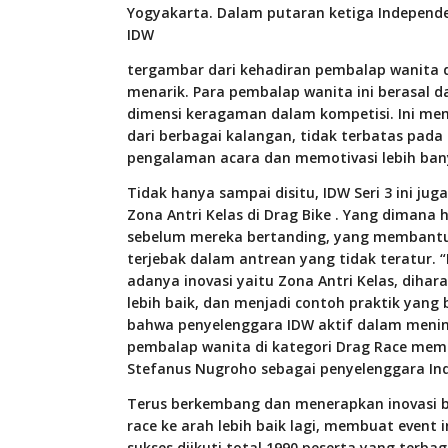
Yogyakarta. Dalam putaran ketiga Independ
IDW
tergambar dari kehadiran pembalap wanita
menarik. Para pembalap wanita ini berasal 
dimensi keragaman dalam kompetisi. Ini me
dari berbagai kalangan, tidak terbatas pada
pengalaman acara dan memotivasi lebih bany
Tidak hanya sampai disitu, IDW Seri 3 ini j
Zona Antri Kelas di Drag Bike . Yang dimana 
sebelum mereka bertanding, yang membantu
terjebak dalam antrean yang tidak teratur. 
adanya inovasi yaitu Zona Antri Kelas, di
lebih baik, dan menjadi contoh praktik yang b
bahwa penyelenggara IDW aktif dalam mening
pembalap wanita di kategori Drag Race membe
Stefanus Nugroho sebagai penyelenggara In
Terus berkembang dan menerapkan inovasi b
race ke arah lebih baik lagi, membuat event ini 
sukses diikuti total 1990 peserta yang terba