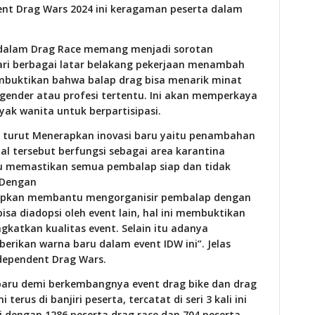
ent Drag Wars 2024 ini keragaman peserta dalam
 dalam Drag Race memang menjadi sorotan
dari berbagai latar belakang pekerjaan menambah
mbuktikan bahwa balap drag bisa menarik minat
 gender atau profesi tertentu. Ini akan memperkaya
ak wanita untuk berpartisipasi.
uga turut Menerapkan inovasi baru yaitu penambahan
hal tersebut berfungsi sebagai area karantina
 memastikan semua pembalap siap dan tidak
“Dengan
harapkan membantu mengorganisir pembalap dengan
isa diadopsi oleh event lain, hal ini membuktikan
katkan kualitas event. Selain itu adanya
rikan warna baru dalam event IDW ini”. Jelas
dependent Drag Wars.
aru demi berkembangnya event drag bike dan drag
terus di banjiri peserta, tercatat di seri 3 kali ini
gi dengan 1286 peserta drag race dan 704 peserta