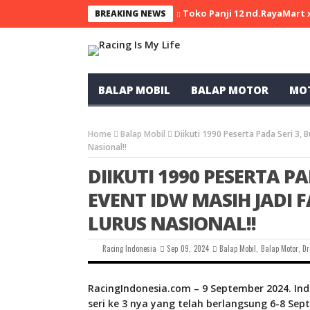
Toko Panji 12 nd.RayaMart
BREAKING NEWS
BALAP MOBIL
BALAP MOTOR
MO
Home
Balap Mobil
Diikuti 1990 Peserta Pada Seri 3, 
Nasional!!
DIIKUTI 1990 PESERTA P
EVENT IDW MASIH JADI 
LURUS NASIONAL!!
Racing Indonesia
Sep 09, 2024
Balap Mobil
,
Balap Motor
,
Dr
RacingIndonesia.com – 9 September 2024. In
seri ke 3 nya yang telah berlangsung 6-8 Sep