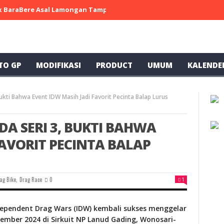
 x BaraBere Asal Lamongan Tampil Kompetitif, Raih Tiga Podium di
TO GP
MODIFIKASI
PRODUCT
UMUM
KALENDE
Bukti Bahwa Event IDW Masih Jadi Favorit Pecinta Balap Lurus
ADA SERI 3, BUKTI BAHWA
FAVORIT PECINTA BALAP
ag Bike
,
Drag Race
0
1
dependent Drag Wars (IDW) kembali sukses menggelar
tember 2024 di Sirkuit NP Lanud Gading, Wonosari-