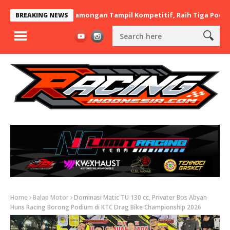
x BaraBere Asal Lamongan Tampil Kompetitif, Raih Tiga Podium di 
BREAKING NEWS
Home
Balap Motor
Dominasi Matic TU 130 cc, Privater Bos Abyan
Huns Racing Borong Podium di KTC Drag Bike Championship 2026