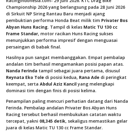
RacingIndonesia.com- 29 Juni 2026. KTC Drag Bike
Championship 2026 yang berlangsung pada 28 Juni 2026
di Sirkuit NP Siring Rantau Baru menjadi ajang
pembuktian performa Honda Beat milik tim
Privater Bos
Abyan Huns Racing
. Tampil di kelas
Matic TU 130 cc
Frame Standar
, motor racikan Huns Racing sukses
menunjukkan performa impresif dengan menguasai
persaingan di babak final.
Hasilnya pun sangat membanggakan. Empat pembalap
andalan tim berhasil mengamankan posisi papan atas.
Nanda Ferinda
tampil sebagai juara pertama, disusul
Reynata Eko Tole
di posisi kedua,
Rana Ade
di peringkat
keempat, serta
Abdul Aziz Kancil
yang melengkapi
dominasi tim dengan finis di posisi kelima.
Penampilan paling mencuri perhatian datang dari Nanda
Ferinda. Pembalap andalan Privater Bos Abyan Huns
Racing tersebut berhasil membukukan catatan waktu
tercepat, yakni
08,345 detik
, sekaligus memastikan gelar
juara di kelas Matic TU 130 cc Frame Standar.