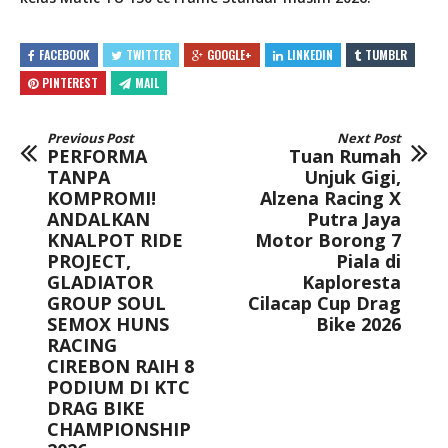
FACEBOOK
TWITTER
GOOGLE+
LINKEDIN
TUMBLR
PINTEREST
MAIL
Previous Post
Next Post
PERFORMA
Tuan Rumah
TANPA
Unjuk Gigi,
KOMPROMI!
Alzena Racing X
ANDALKAN
Putra Jaya
KNALPOT RIDE
Motor Borong 7
PROJECT,
Piala di
GLADIATOR
Kaploresta
GROUP SOUL
Cilacap Cup Drag
SEMOX HUNS
Bike 2026
RACING
CIREBON RAIH 8
PODIUM DI KTC
DRAG BIKE
CHAMPIONSHIP