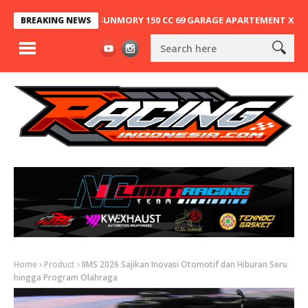
NG, NINJA 2T SUNMORY 150 CC 69 GARAGE APARTEMENT X SA63 KEMBA
BREAKING NEWS
Home
Product
IIMS 2026 Sajikan Inovasi Otomotif dan Hiburan Seru
hingga Program Olahraga