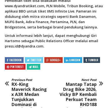
Pembelian tiket bisa dilakukan melalui
www.dyandratiket.com, PLN Mobile, Tribun Booking, atau
aplikasi BBO untuk tiket IIMS Infinite Live. Pameran ini
didukung oleh mitra strategis seperti Bank Danamon,
MUFG Bank, Adira Finance, Pertamina, PLN, dan
Bridgestone, serta berbagai brand pendukung lainnya.
Untuk informasi lebih lanjut, dapat menghubungi Giri
Hartomo sebagai Public Relations Officer melalui email
press.id@dyandra.com.
FACEBOOK
TWITTER
GOOGLE+
LINKEDIN
TUMBLR
PINTEREST
MAIL
Previous Post
Next Post
RX-King
Mantap Tatap
Maverick Racing
Drag Bike 2026,
x A3R Medan
Vicky BP Kembali
Tunjukkan
Perkuat Team
Dominasi di
RHD188