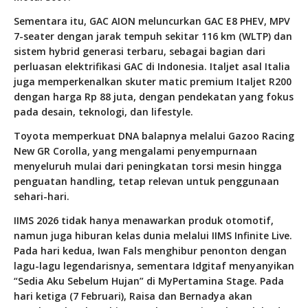
Sementara itu, GAC AION meluncurkan GAC E8 PHEV, MPV
7-seater dengan jarak tempuh sekitar 116 km (WLTP) dan
sistem hybrid generasi terbaru, sebagai bagian dari
perluasan elektrifikasi GAC di Indonesia. Italjet asal Italia
juga memperkenalkan skuter matic premium Italjet R200
dengan harga Rp 88 juta, dengan pendekatan yang fokus
pada desain, teknologi, dan lifestyle.
Toyota memperkuat DNA balapnya melalui Gazoo Racing
New GR Corolla, yang mengalami penyempurnaan
menyeluruh mulai dari peningkatan torsi mesin hingga
penguatan handling, tetap relevan untuk penggunaan
sehari-hari.
IIMS 2026 tidak hanya menawarkan produk otomotif,
namun juga hiburan kelas dunia melalui IIMS Infinite Live.
Pada hari kedua, Iwan Fals menghibur penonton dengan
lagu-lagu legendarisnya, sementara Idgitaf menyanyikan
“Sedia Aku Sebelum Hujan” di MyPertamina Stage. Pada
hari ketiga (7 Februari), Raisa dan Bernadya akan