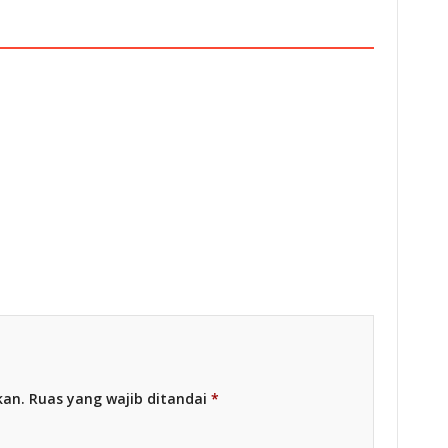
esia
Racing Indonesia
kan.
Ruas yang wajib ditandai
*