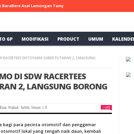
 x BaraBere Asal Lamongan Tampil Kompetitif, Raih Tiga Podium di
TO GP
MODIFIKASI
PRODUCT
UMUM
KALENDE
W RACERTEES EKITOYAMA SABER PUTARAN 2, LANGSUNG
MO DI SDW RACERTEES
ARAN 2, LANGSUNG BORONG
 Race
,
Product
,
Terhits
,
Umum
0
LIKE
ra bagi para pecinta otomotif dan penggemar
 otomotif lokal yang tengah naik daun, kembali