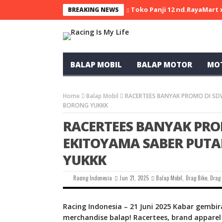
Toko Panji 12 nd.RayaMart
BREAKING NEWS
BALAP MOBIL
BALAP MOTOR
MO
Home
Balap Mobil
RACERTEES BANYAK PROMO DI SD
BORONG YUKKK
RACERTEES BANYAK PRO
EKITOYAMA SABER PUT
YUKKK
Racing Indonesia
Jun 21, 2025
Balap Mobil
,
Drag Bike
,
Drag
Racing Indonesia – 21 Juni 2025 Kabar gembi
merchandise balap! Racertees, brand apparel