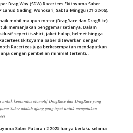
Super Drag Way (SDW) Racertees Ekitoyama Saber
NP Lanud Gading, Wonosari, Sabtu-Minggu (21-22/06).
rbaik mobil maupun motor (DragRace dan DragBike)
ntuk memanjakan penggemar setianya. Dalam
lusif seperti t-shirt, jaket balap, helmet hingga
 Racertees Ekitoyama Saber ditawarkan dengan
 booth Racertees juga berkesempatan mendapatkan
lanja dengan pembelian minimal tertentu.
si untuk komunitas otomotif DragRace dan DragRace yang
oyama Saber adalah ajang yang tepat untuk menyatukan
ees
toyama Saber Putaran 2 2025 hanya berlaku selama