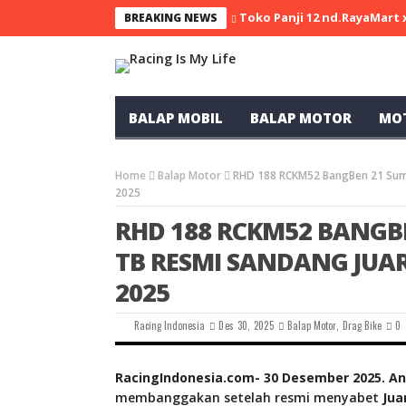
Toko Panji 12 nd.RayaMart
BREAKING NEWS
BALAP MOBIL
BALAP MOTOR
MO
Home
Balap Motor
RHD 188 RCKM52 BangBen 21 Sumb
2025
RHD 188 RCKM52 BANGB
TB RESMI SANDANG JUA
2025
Racing Indonesia
Des 30, 2025
Balap Motor
,
Drag Bike
0
RacingIndonesia.com- 30 Desember 2025. An
membanggakan setelah resmi menyabet
Jua