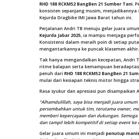
RHD 188 RCKM52 BangBen 21 Sumber Tani
. 
konsisten sepanjang musim, menjadikannya sa
Kejurda Dragbike IMI Jawa Barat tahun ini.
Perjalanan Andri TB menuju gelar juara umum
Kejurda Jabar 2025
, ia mampu menjaga perfor
Konsistensi dalam meraih poin di setiap puta
mengantarkannya ke puncak klasemen akhir
Tak hanya mengandalkan kecepatan, Andri
ritme balapan serta kemampuan beradaptasi
penuh dari
RHD 188 RCKM52 BangBen 21 Sum
mulai dari kesiapan teknis motor hingga strat
Rasa syukur dan apresiasi pun disampaikan 
“Alhamdulillah, saya bisa menjadi juara umum 
persembahkan untuk tim, terutama owner, mek
memberi kepercayaan dan dukungan. Semoga ha
dan tampil lebih kompetitif di setiap event ke
Gelar juara umum ini menjadi
penutup manis