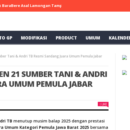
 x BaraBere Asal Lamongan Tampil Kompetitif, Raih Tiga Podium di
TO GP
MODIFIKASI
PRODUCT
UMUM
KALENDE
er Tani & Andri TB Resmi Sandang Juara Umum Pemula Jabar
EN 21 SUMBER TANI & ANDRI
RA UMUM PEMULA JABAR
LIKE
dri TB
menutup musim balap 2025 dengan prestasi
ra Umum Kategori Pemula Jawa Barat 2025
bersama