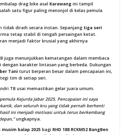
Pembalap drag bike asal
Karawang
ini tampil
lah satu figur paling menonjol di kelas pemula
 tidak diraih secara instan. Sepanjang
tiga seri
ma tetap stabil di tengah persaingan ketat.
ran menjadi faktor krusial yang akhirnya
.
 TB juga menunjukkan kematangan dalam membaca
 dengan karakter lintasan yang berbeda. Dukungan
ber Tani
turut berperan besar dalam pencapaian ini,
egi tim di setiap seri.
Andri TB usai memastikan gelar juara umum.
pemula Kejurda Jabar 2025. Pencapaian ini saya
anik, dan seluruh kru yang tidak pernah berhenti
sil ini menjadi motivasi untuk terus berkembang
 depan,”
ungkapnya.
 musim balap 2025
bagi
RHD 188 RCKM52 BangBen