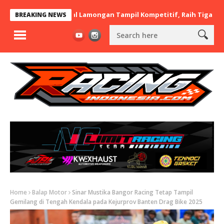
rt x BaraBere Asal Lamongan Tampil Kompetitif, Raih Tiga Podium 
BREAKING NEWS
Home
Balap Motor
Sinar Mustika Bangor Racing Tetap Tampil
Gemilang di Tengah Kendala pada Kejurprov Banten Drag Bike 2025