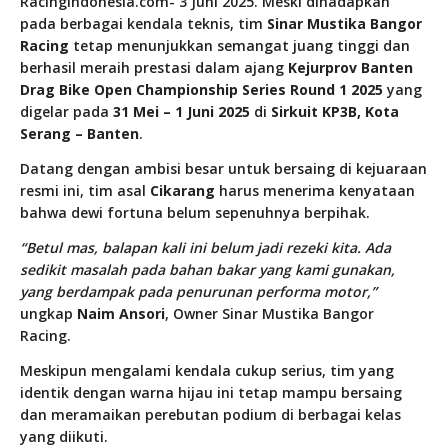
RacingIndonesia.com- 3 Juni 2025.
Meski dihadapkan
pada berbagai kendala teknis, tim
Sinar Mustika Bangor
Racing
tetap menunjukkan semangat juang tinggi dan
berhasil meraih prestasi dalam ajang
Kejurprov Banten
Drag Bike Open Championship Series Round 1 2025
yang
digelar pada
31 Mei – 1 Juni 2025
di
Sirkuit KP3B, Kota
Serang – Banten
.
Datang dengan ambisi besar untuk bersaing di kejuaraan
resmi ini, tim asal
Cikarang
harus menerima kenyataan
bahwa dewi fortuna belum sepenuhnya berpihak.
“Betul mas, balapan kali ini belum jadi rezeki kita. Ada
sedikit masalah pada bahan bakar yang kami gunakan,
yang berdampak pada penurunan performa motor,”
ungkap
Naim Ansori
, Owner Sinar Mustika Bangor
Racing.
Meskipun mengalami kendala cukup serius, tim yang
identik dengan warna hijau ini tetap mampu bersaing
dan meramaikan perebutan podium di berbagai kelas
yang diikuti.