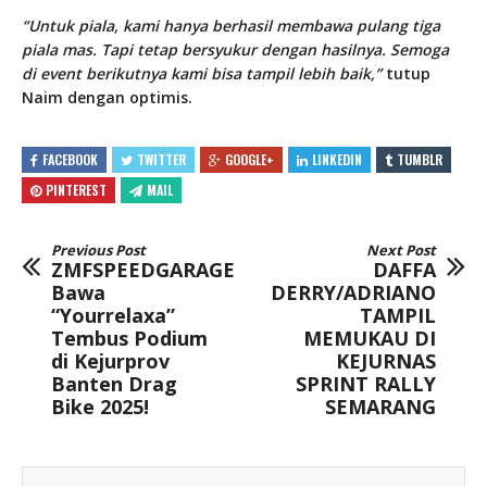
“Untuk piala, kami hanya berhasil membawa pulang tiga
piala mas. Tapi tetap bersyukur dengan hasilnya. Semoga
di event berikutnya kami bisa tampil lebih baik,”
tutup
Naim dengan optimis.
FACEBOOK
TWITTER
GOOGLE+
LINKEDIN
TUMBLR
PINTEREST
MAIL
Previous Post
Next Post
ZMFSPEEDGARAGE
DAFFA
Bawa
DERRY/ADRIANO
“Yourrelaxa”
TAMPIL
Tembus Podium
MEMUKAU DI
di Kejurprov
KEJURNAS
Banten Drag
SPRINT RALLY
Bike 2025!
SEMARANG