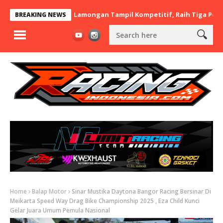
x BaraBere Asal Lamongan Tampil Kompetitif, Raih Tiga Podium di
BREAKING NEWS
Home
Balap Motor
Sinar Mustika Daytona Bangor Racing Bersinar Di
Meikarta Speed Way Drag Bike Championship 2025 , Eza Child Kunci
Gelar Juara Umum Pemula Nasional