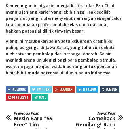
Kemenangan ini diyakini menjadi titik tolak Eza Child
menuju jenjang karier yang lebih tinggi. Tak sedikit
pengamat yang mulai menyebut namanya sebagai calon
kuat pembalap profesional di kelas open nasional,
bahkan potensial dilirik tim-tim besar .
Ajang ini merupakan salah satu kejuaraan drag bike
paling bergengsi di Jawa Barat, yang tahun ini diikuti
oleh ratusan pembalap dari berbagai daerah. Selain
menjadi arena unjuk gigi bagi para pembalap pemula,
event ini juga menjadi wadah penting untuk pencarian
bibit-bibit muda potensial di dunia balap Indonesia.
FACEBOOK
TWITTER
GOOGLE+
LINKEDIN
TUMBLR
PINTEREST
MAIL
Previous Post
Next Post
Mesin Baru "59
Comeback
Free" Tim
Gemilang! Ratu