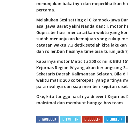
menunjukan bakatnya dan meperlihatkan hasi
pertama.
Melakukan Sesi setting di Cikampek-Jawa Ba
asal Jawa Barat yakni Nanda Kancil, motor 
Gupiss berhasil mencatatkan waktu yang konsi
sudah menunjukan kemajuan yang cukup men
catatan waktu 7,3 detik,setelah kita lakukan
dan roller.Dan hasilnya time bisa turun jadi 
Kabarnya motor Matic tu 200 cc milik BBU 16
Kejurnas Region IV yang akan berlangsung 3-4
Seketaris Daerah Kalimantan Selatan. Bila di
waktu matic 200 cc tercepat, yang artinya mo
para rivalnya dan siap memberi kejutan diset
Oke, kita tunggu hasil nya di event Kejurnas
maksimal dan membuat bangga bos team.
FACEBOOK
TWITTER
GOOGLE+
LINKEDIN