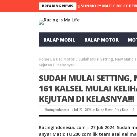
SUNMORY MATIC 200 CC PER
BREAKING NEWS
BALAP MOBIL
BALAP MOTOR
MO
Home
Balap Motor
Sudah Mulai Setting, New Matic T
Kejutan Di Kelasnya!!!
SUDAH MULAI SETTING, 
161 KALSEL MULAI KELI
KEJUTAN DI KELASNYA!!!
Racing Indonesia
Jul 27, 2024
Balap Motor
,
Drag Bike
0
RacingIndonesia. com – 27 Juli 2024. Sudah 
anyar Matic Tu 200 cc milik team asal Kalim