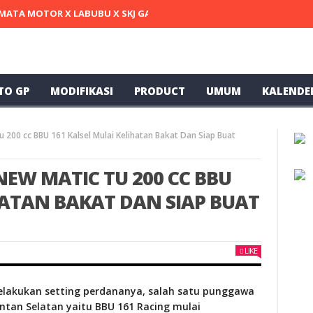
MATA MOTOR X LABUBU X SKJ GARAGE X SELVIE DARSAN TERCEPAT DI
TO GP
MODIFIKASI
PRODUCT
UMUM
KALENDE
u 200 cc BBU 161 Kalsel Mulai Kelihatan Bakat Dan Siap Buat
NEW MATIC TU 200 CC BBU
HATAN BAKAT DAN SIAP BUAT
LIKE
melakukan setting perdananya, salah satu punggawa
antan Selatan yaitu BBU 161 Racing mulai