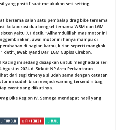
l yang positif saat melakukan sesi setting
rat bersama salah satu pembalap drag bike ternama
hasil kolaborasi dua bengkel ternama WBM dan LGM
sten yaitu 7,1 detik. “Allhamdulillah mas motor ini
ggembirakan, awal motor ini hanya mampu di
 perubahan di bagian karbu, kirian seperti mangkok
7,1 deti”.Jawab Iyand Dari LGM Gupiss Cirebon.
1 Racing ini sedang disiapkan untuk menghadapi seri
 Agustus 2024 di Sirkuit NP Area Perkantoran
lihat dari segi timenya si udah sama dengan catatan
tor ini sudah bisa menjadi warning tersendiri bagi
iap event yang diikutinya.
 Drag Bike Region IV. Semoga mendapat hasil yang
TUMBLR
PINTEREST
MAIL