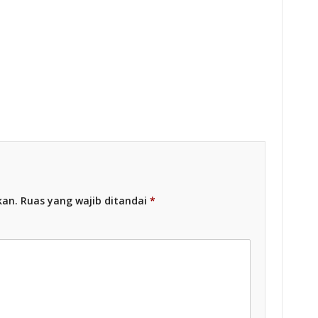
Racing Indonesia
esia
kan.
Ruas yang wajib ditandai
*