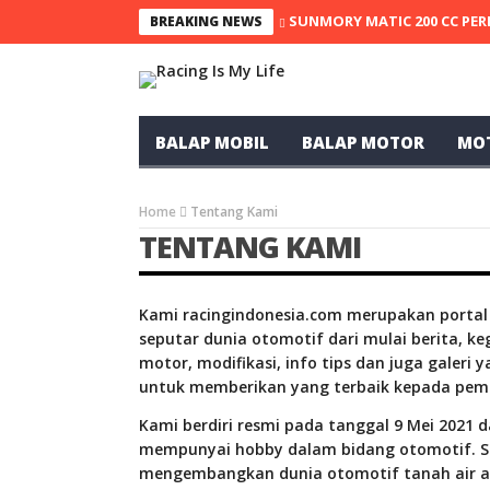
SUNMORY MATIC 200 CC PER
BREAKING NEWS
BALAP MOBIL
BALAP MOTOR
MO
Home
Tentang Kami
TENTANG KAMI
Kami racingindonesia.com merupakan portal 
seputar dunia otomotif dari mulai berita, 
motor, modifikasi, info tips dan juga galeri 
untuk memberikan yang terbaik kepada pem
Kami berdiri resmi pada tanggal 9 Mei 2021 
mempunyai hobby dalam bidang otomotif. Sela
mengembangkan dunia otomotif tanah air ag