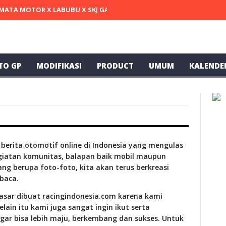
MATA MOTOR X LABUBU X SKJ GARAGE X SELVIE DARSAN TERCEPAT DI
TO GP
MODIFIKASI
PRODUCT
UMUM
KALENDE
berita otomotif online di Indonesia yang mengulas
kegiatan komunitas, balapan baik mobil maupun
yang berupa foto-foto, kita akan terus berkreasi
baca.
dasar dibuat racingindonesia.com karena kami
in itu kami juga sangat ingin ikut serta
ar bisa lebih maju, berkembang dan sukses. Untuk