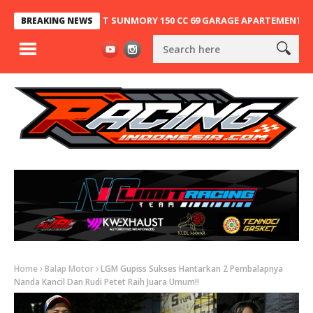
NDUNG, NINJA 2T SUNMORY 150 CC 69 GARAGE APARTEMENT X SA63 K
BREAKING NEWS
Home
Balap Motor
LGM Gupiss Sukses Hantarkan 2 Pembalapnya
Nanda Kancil Dan Rudi Petet Raih Juara Umum!!