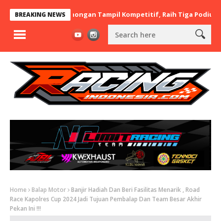
araBere Asal Lamongan Tampil Kompetitif, Raih Tiga Podium di IM
BREAKING NEWS
Home
Balap Motor
Banjir Hadiah Dan Beri Fasilitas Menarik , Road
Race Kapolres Cup 2024 Jadi Tujuan Pembalap Dan Team Besar Akhir
Pekan Ini !!!