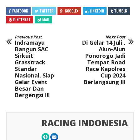
FACEBOOK
TWITTER
GOOGLE+
LINKEDIN
TUMBLR
PINTEREST
MAIL
Previous Post
Next Post
Indramayu
Di Gelar 14 Juli ,
Bangun SAC
Alun-Alun
Sirkuit
Ponorogo Jadi
Grasstrack
Tempat Road
Standar
Race Kapolres
Nasional, Siap
Cup 2024
Gelar Event
Berlangsung !!!
Besar Dan
Bergengsi !!!
RACING INDONESIA