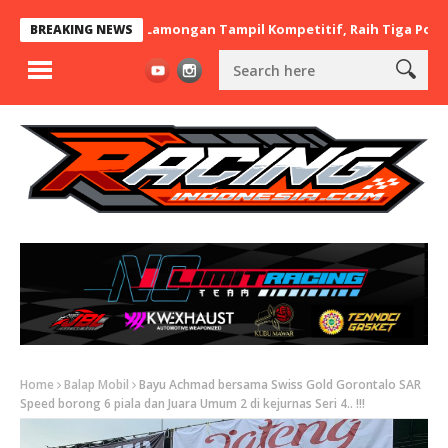
x BaraBere Asal Lamongan Tampil Kompetitif, Raih Tiga Podium di
BREAKING NEWS
Home
Balap Mobil
Bayu Achmad bersama Swiss Gold Gorontalo SAR
Speed borong 6 piala dan Juara Umum 2 di kejurnas Seri 4.. !!!