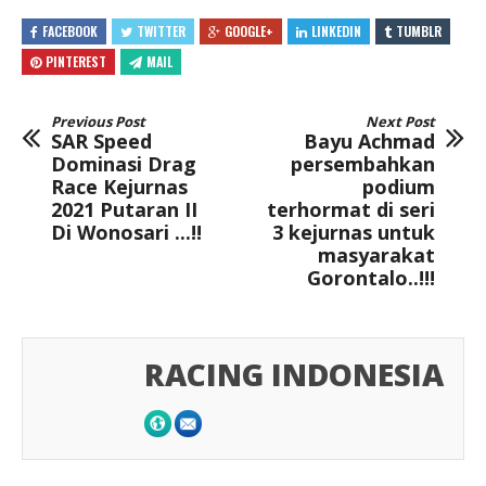
FACEBOOK
TWITTER
GOOGLE+
LINKEDIN
TUMBLR
PINTEREST
MAIL
Previous Post
Next Post
SAR Speed
Bayu Achmad
Dominasi Drag
persembahkan
Race Kejurnas
podium
2021 Putaran II
terhormat di seri
Di Wonosari ...!!
3 kejurnas untuk
masyarakat
Gorontalo..!!!
RACING INDONESIA