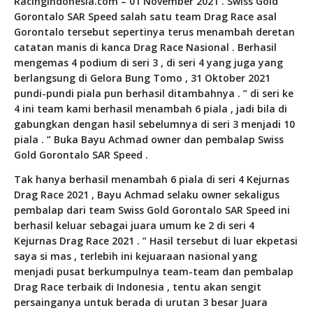
RacingIndonesia.com – 01 November 2021 . Swiss Gold
Gorontalo SAR Speed salah satu team Drag Race asal
Gorontalo tersebut sepertinya terus menambah deretan
catatan manis di kanca Drag Race Nasional . Berhasil
mengemas 4 podium di seri 3 , di seri 4 yang juga yang
berlangsung di Gelora Bung Tomo , 31 Oktober 2021
pundi-pundi piala pun berhasil ditambahnya . ” di seri ke
4 ini team kami berhasil menambah 6 piala , jadi bila di
gabungkan dengan hasil sebelumnya di seri 3 menjadi 10
piala . ” Buka Bayu Achmad owner dan pembalap Swiss
Gold Gorontalo SAR Speed .
Tak hanya berhasil menambah 6 piala di seri 4 Kejurnas
Drag Race 2021 , Bayu Achmad selaku owner sekaligus
pembalap dari team Swiss Gold Gorontalo SAR Speed ini
berhasil keluar sebagai juara umum ke 2 di seri 4
Kejurnas Drag Race 2021 . ” Hasil tersebut di luar ekpetasi
saya si mas , terlebih ini kejuaraan nasional yang
menjadi pusat berkumpulnya team-team dan pembalap
Drag Race terbaik di Indonesia , tentu akan sengit
persainganya untuk berada di urutan 3 besar Juara