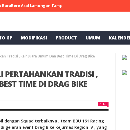
 x BaraBere Asal Lamongan Tampil Kompetitif, Raih Tiga Podium di
TO GP
MODIFIKASI
PRODUCT
UMUM
KALENDE
an Tradisi , Raih Juara Umum Dan Best Time Di Drag Bike
I PERTAHANKAN TRADISI ,
EST TIME DI DRAG BIKE
LIKE
il dengan Squad terbaiknya , team BBU 161 Racing
 di gelaran event Drag Bike Kejurnas Region IV , yang