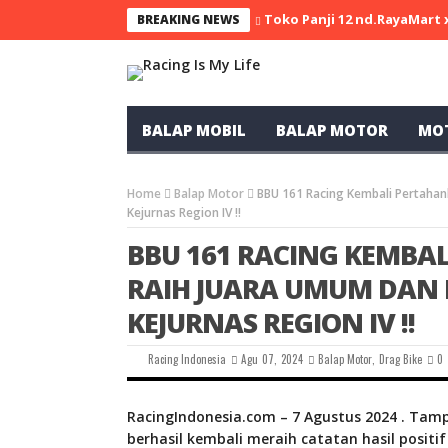
Toko Panji 12 nd.RayaMart
BREAKING NEWS
BALAP MOBIL
BALAP MOTOR
MO
Home
Balap Motor
BBU 161 Racing Kembali Pertahank
Kejurnas Region IV !!
BBU 161 RACING KEMBAL
RAIH JUARA UMUM DAN B
KEJURNAS REGION IV !!
Racing Indonesia
Agu 07, 2024
Balap Motor
,
Drag Bike
0
RacingIndonesia.com – 7 Agustus 2024 . Tamp
berhasil kembali meraih catatan hasil positif