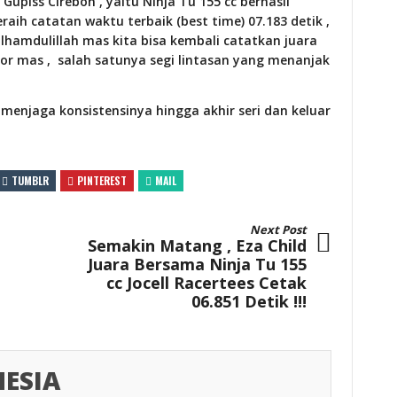
upiss Cirebon , yaitu Ninja Tu 155 cc berhasil
eraih catatan waktu terbaik (best time) 07.183 detik ,
hamdulillah mas kita bisa kembali catatkan juara
or mas ,
salah satunya segi lintasan yang menanjak
enjaga konsistensinya hingga akhir seri dan keluar
TUMBLR
PINTEREST
MAIL
Next Post
Semakin Matang , Eza Child
Juara Bersama Ninja Tu 155
cc Jocell Racertees Cetak
06.851 Detik !!!
ESIA