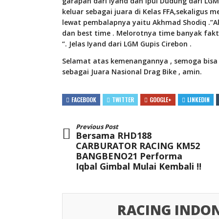
garapan dari Iyand dan Ipul Dudung dari LGM G
keluar sebagai juara di Kelas FFA,sekaligus m
lewat pembalapnya yaitu Akhmad Shodiq .”All
dan best time . Melorotnya time banyak fakt
“. Jelas Iyand dari LGM Gupis Cirebon .
Selamat atas kemenangannya , semoga bisa m
sebagai Juara Nasional Drag Bike , amin.
FACEBOOK
TWITTER
GOOGLE+
LINKEDIN
Previous Post
Bersama RHD188
CARBURATOR RACING KM52
BANGBENO21 Performa
Iqbal Gimbal Mulai Kembali !!
RACING INDON