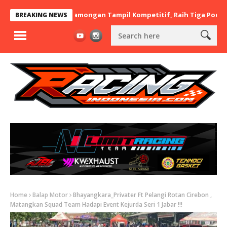
x BaraBere Asal Lamongan Tampil Kompetitif, Raih Tiga Podium di
BREAKING NEWS
Home
Balap Motor
Bhayangkara_Privater Ft Pelangi Rotan Cirebon ,
Matangkan Squad Team Hadapi Event Kejurda Seri 1 Jabar !!!