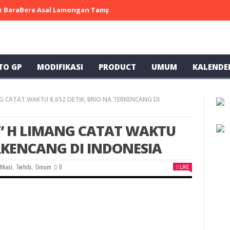
 x BaraBere Asal Lamongan Tampil Kompetitif, Raih Tiga Podium di
TO GP
MODIFIKASI
PRODUCT
UMUM
KALENDE
G CATAT WAKTU 8,652 DETIK, BRIO NA TERKENCANG DI
” H LIMANG CATAT WAKTU
ERKENCANG DI INDONESIA
fikasi
,
Terhits
,
Umum
0
LIKE