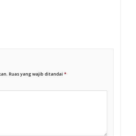
esia
Racing Indonesia
kan.
Ruas yang wajib ditandai
*