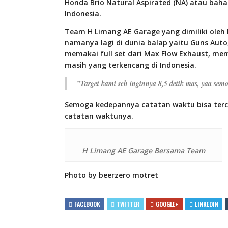
Honda Brio Natural Aspirated (NA) atau baha
Indonesia.
Team H Limang AE Garage yang dimiliki oleh
namanya lagi di dunia balap yaitu Guns Aut
memakai full set dari Max Flow Exhaust, me
masih yang terkencang di Indonesia.
”Target kami seh inginnya 8,5 detik mas, yaa semo
Semoga kedepannya catatan waktu bisa terca
catatan waktunya.
H Limang AE Garage Bersama Team
Photo by beerzero motret
FACEBOOK
TWITTER
GOOGLE+
LINKEDIN