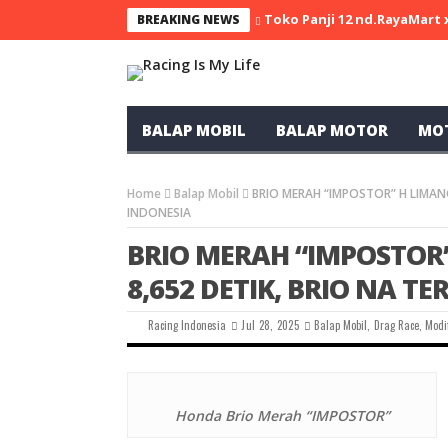
Toko Panji 12 nd.RayaMart
BREAKING NEWS
BALAP MOBIL
BALAP MOTOR
MO
Home
Balap Mobil
BRIO MERAH “IMPOSTOR” H LIMAN
INDONESIA
BRIO MERAH “IMPOSTOR
8,652 DETIK, BRIO NA T
Racing Indonesia
Jul 28, 2025
Balap Mobil
,
Drag Race
,
Modi
Honda Brio Merah “IMPOSTOR”