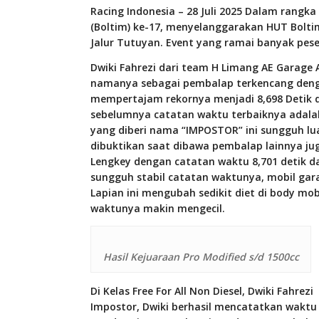
Racing Indonesia – 28 Juli 2025 Dalam rang
(Boltim) ke-17, menyelanggarakan HUT Boltim
Jalur Tutuyan. Event yang ramai banyak pese
Dwiki Fahrezi dari team H Limang AE Garage 
namanya sebagai pembalap terkencang deng
mempertajam rekornya menjadi 8,698 Detik di 
sebelumnya catatan waktu terbaiknya adalah 8
yang diberi nama “IMPOSTOR” ini sungguh lua
dibuktikan saat dibawa pembalap lainnya ju
Lengkey dengan catatan waktu 8,701 detik d
sungguh stabil catatan waktunya, mobil ga
Lapian ini mengubah sedikit diet di body mob
waktunya makin mengecil.
Hasil Kejuaraan Pro Modified s/d 1500cc
Di Kelas Free For All Non Diesel, Dwiki Fahr
Impostor, Dwiki berhasil mencatatkan waktu 