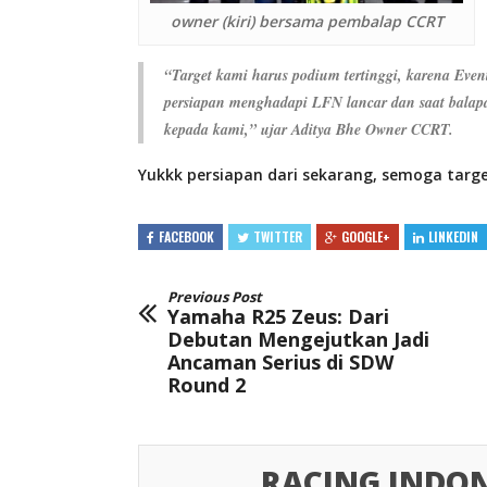
owner (kiri) bersama pembalap CCRT
“Target kami harus podium tertinggi, karena Even
persiapan menghadapi LFN lancar dan saat balapa
kepada kami,” ujar Aditya Bhe Owner CCRT.
Yukkk persiapan dari sekarang, semoga targ
FACEBOOK
TWITTER
GOOGLE+
LINKEDIN
Previous Post
Yamaha R25 Zeus: Dari
Debutan Mengejutkan Jadi
Ancaman Serius di SDW
Round 2
RACING INDON