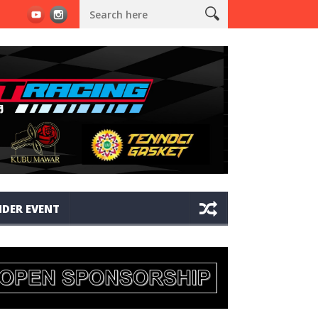
1 X JRC BORONG 16 PIALA DAN SAPU 3 GELAR JUARA UMUM BRAKET D
DER EVENT