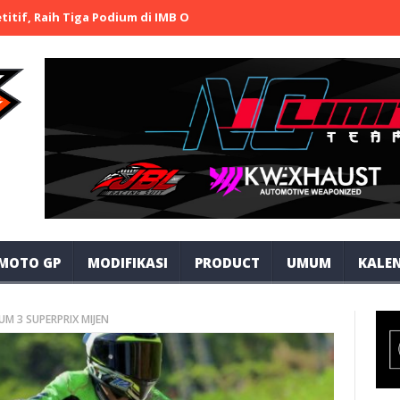
ih Tiga Podium di IMB Open Road Race 2026 Bojonegoro
TEAM GMJ
MOTO GP
MODIFIKASI
PRODUCT
UMUM
KALEN
M 3 SUPERPRIX MIJEN