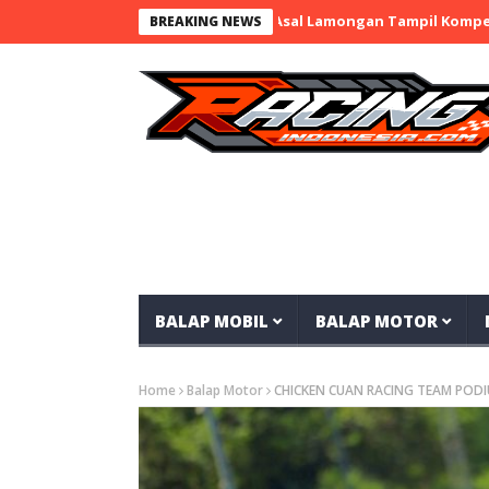
i 12 nd.RayaMart x BaraBere Asal Lamongan Tampil Kompetitif, Ra
BREAKING NEWS
BALAP MOBIL
BALAP MOTOR
Home
Balap Motor
CHICKEN CUAN RACING TEAM PODIU