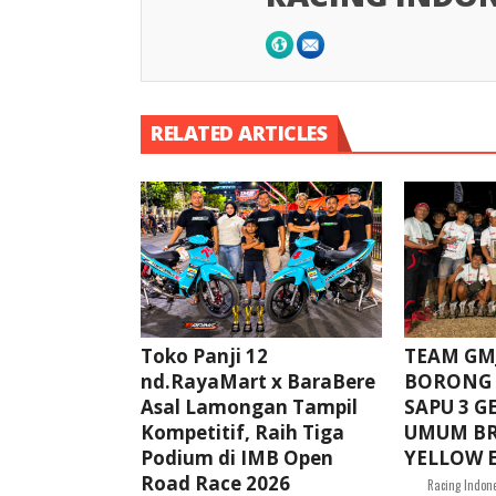
RELATED ARTICLES
Toko Panji 12
TEAM GMJ
nd.RayaMart x BaraBere
BORONG 
Asal Lamongan Tampil
SAPU 3 G
Kompetitif, Raih Tiga
UMUM BR
Podium di IMB Open
YELLOW E
Road Race 2026
Racing Indon