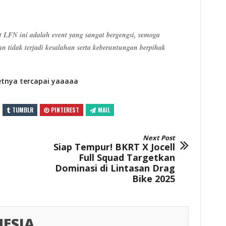
t LFN ini adalah event yang sangat bergengsi, semoga
n tidak terjadi kesalahan serta keberuntungan berpihak
etnya tercapai yaaaaa
TUMBLR
PINTEREST
MAIL
Next Post
Siap Tempur! BKRT X Jocell
Full Squad Targetkan
Dominasi di Lintasan Drag
Bike 2025
ESIA