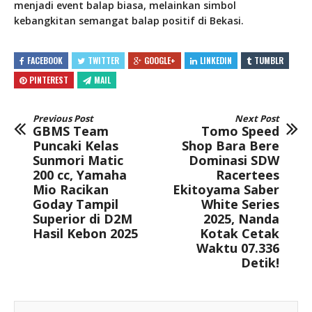
menjadi event balap biasa, melainkan simbol
kebangkitan semangat balap positif di Bekasi.
FACEBOOK
TWITTER
GOOGLE+
LINKEDIN
TUMBLR
PINTEREST
MAIL
Previous Post
Next Post
GBMS Team
Tomo Speed
Puncaki Kelas
Shop Bara Bere
Sunmori Matic
Dominasi SDW
200 cc, Yamaha
Racertees
Mio Racikan
Ekitoyama Saber
Goday Tampil
White Series
Superior di D2M
2025, Nanda
Hasil Kebon 2025
Kotak Cetak
Waktu 07.336
Detik!