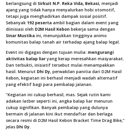
berlangsung di
Sirkuit N.P. Reka Vida, Bekasi
, menjadi
ajang yang tidak hanya menyalurkan hobi otomotif,
tetapi juga menghadirkan dampak sosial positif.
Sebanyak
192 peserta
ambil bagian dalam event yang
diinisiasi oleh
D2M Hasil Kebon
bekerja sama dengan
Sinar Mustika
ini, menunjukkan tingginya animo
komunitas balap tanah air terhadap ajang balap legal.
Event ini digagas dengan tujuan mulia:
mengurangi
aktivitas balap liar
yang kerap meresahkan masyarakat.
Dan terbukti, inisiatif tersebut mulai menampakkan
hasil. Menurut
Dhi Dy
, perwakilan panitia dari D2M Hasil
Kebon, kegiatan ini berhasil menjadi wadah alternatif
yang efektif bagi para pembalap jalanan.
“Kegiatan ini cukup berhasil, mas. Sejak rutin kami
adakan latber seperti ini, angka balap liar menurun
cukup signifikan. Banyak pembalap yang dulunya
bermain di jalanan kini ikut mendaftar dan berlaga
secara resmi di D2M Hasil Kebon Bracket Time Drag Bike,”
jelas
Dhi Dy
.