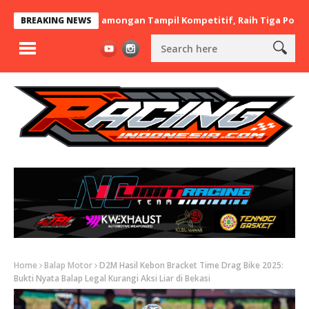
x BaraBere Asal Lamongan Tampil Kompetitif, Raih Tiga Podium di 
BREAKING NEWS
Home
Balap Motor
D2M Hasil Kebon Bracket Time Drag Bike 2025:
Bukti Nyata Balap Legal Kurangi Aksi Liar di Bekasi