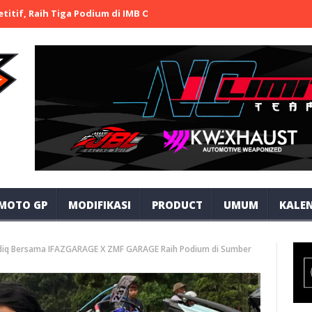
Raih Tiga Podium di IMB Open Road Race 2026 Bojonegoro
TEAM G
MOTO GP
MODIFIKASI
PRODUCT
UMUM
KALEN
iq Bersama IFAZGARAGE X ZMF GARAGE Raih Podium di Sumber