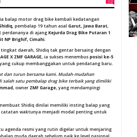
0
2
ia balap motor drag bike kembali kedatangan
hidiq
, pembalap 19 tahun asal
Garut, Jawa Barat
,
t perdananya di ajang
Kejurda Drag Bike Putaran 1
it NP Brighif, Cimahi
.
 tingkat daerah, Shidiq tak gentar bersaing dengan
RAGE X ZMF GARAGE
, ia sukses menembus
posisi ke-5
n yang cukup membanggakan untuk pendatang baru.
ut dan turun bersama kami. Mudah-mudahan
salah satu pembalap drag bike terbaik yang dimiliki
ammad
, owner
ZMF Garage
, yang mendampingi
embuat Shidiq dinilai memiliki insting balap yang
si catatan waktunya menjadi modal penting untuk
atu agenda resmi yang rutin digelar untuk menjaring
lap muda daerah sebelum naik ke level nasional.