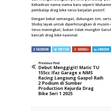
Kehadiran nama-nama baru seperti Muhamma
pembalap drag bike terus berjalan positif.
Dengan bekal semangat, dukungan tim, ser
Shidiq layak untuk diperhitungkan di musim-
terus meningkat, bukan tidak mungkin Garut
kancah drag bike nasional.
FACEBOOK
TWITTER
GOOGLE+
LINKEDIN
Previous Post
Debut Menggigit! Matic TU
155cc Ifaz Garage x NMS
Racing Langsung Gaspol Raih
2 Podium di Sumber
Production Kejurda Drag
Bike Seri 1 2025