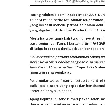
Racing Indonesia
Sep 07, 2025
Balap Motor
,
Drag Bike
RacingIndobesia.com- 7 September 2025. Dun
talenta muda berbakat. Adalah
Muhammad S
yang berhasil mencuri perhatian dalam debu
yang digelar oleh
Sumber Production
di
Sirku
Meski baru pertama kali turun di event resmi
para seniornya. Tampil bersama tim
IFAZGA
di kelas bracket 8 detik
, sebuah pencapaia
“Ini merupakan perdana Muhammad Shidiq ik
potensinya terus berkembang dan bisa menjadi 
Jawa Barat, khususnya Garut,”
ujar
Zaki Muh
langsung sang pembalap.
Penampilan agresif namun tetap terkontrol m
baik. Reaksi start yang cepat dan konsisten
karier balapnya ke depan.
Ajang Kejurda ini sendiri merupakan salah s
dan mengembangkan potensi pembalap-pemba