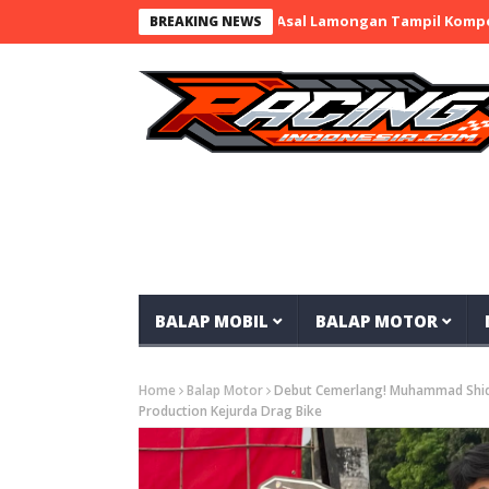
nji 12 nd.RayaMart x BaraBere Asal Lamongan Tampil Kompetitif, 
BREAKING NEWS
BALAP MOBIL
BALAP MOTOR
Home
Balap Motor
Debut Cemerlang! Muhammad Shid
Production Kejurda Drag Bike