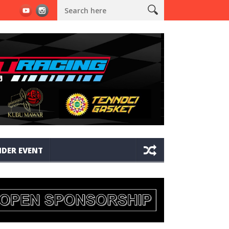
MJ1 X JRC BORONG 16 PIALA DAN SAPU 3 GELAR JUARA UMUM BRAKET
DER EVENT