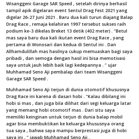
Wisanggeni Garage SAR Speed , setelah dirinya berhasil
tampil apik digelaran event Sentul Drag Fest 2021 yang
digelar 26-27 Juni 2021 . Baru dua kali turun diajang Balap
Drag Race , remaja kelahiran 1997 tersebut sukses raih
podium ke-3 dikelas Breket 13 detik (402 meter) . “Betul
mas saya baru dua kali ikutan event Drag Race , yang
pertama di Wonosari dan kedua di Sentul ini . Dan
Allhamdulillah mas hasilnya cukup memuaskan bagi saya
pribadi , dan semoga dengan hasil ini bisa memotivasi
saya untuk jauh lebih baik lagi kedepannya . ” ujar
Muhhamad Seno Aji pembalap dari team Wisanggeni
Garage SAR Speed .
Muhhamad Seno Aji terjun di dunia otomotif khususnya
Drag Race ini karena di dasari hobi . “Kalau dibilang ini
hobi si mas , dan juga bila dilihat dari segi keluarga latar
yang memang hobi otomotif mas . Dari situ saya
memiliki keinginan untuk terjun di dunia balap mobil
agar bisa membuktikan ke keluarga khususnya orang
tua saya , bahwa saya mampu berprestasi juga di hobi
saya ini . ” jawab Muhhamad Seno Aji .