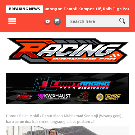
 BaraBere Asal Lamongan Tampil Kompetitif, Raih Tiga Podium di 
BREAKING NEWS
Home
Balap Mobil
Debut Manis Muhhamad Seno Aji (Wisanggeni) ,
baru turun dua kali event langsung sabet podium ..!!