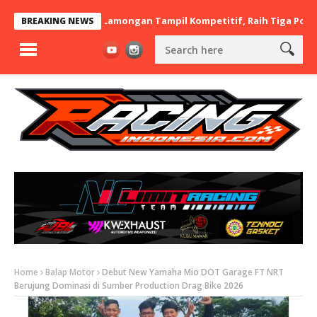
 x BaraBere Asal Lamongan Tampil Kompetitif, Raih Tiga Podium di
BREAKING NEWS
Home
Balap Motor
Debut New Yamaha Mio DOT Garage FT NRT
Berujung Dominasi di Sumber Production Drag Bike 2026