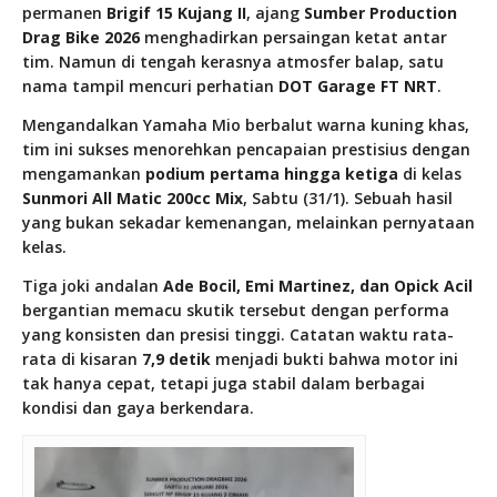
permanen
Brigif 15 Kujang II
, ajang
Sumber Production
Drag Bike 2026
menghadirkan persaingan ketat antar
tim. Namun di tengah kerasnya atmosfer balap, satu
nama tampil mencuri perhatian
DOT Garage FT NRT
.
Mengandalkan Yamaha Mio berbalut warna kuning khas,
tim ini sukses menorehkan pencapaian prestisius dengan
mengamankan
podium pertama hingga ketiga
di kelas
Sunmori All Matic 200cc Mix
, Sabtu (31/1). Sebuah hasil
yang bukan sekadar kemenangan, melainkan pernyataan
kelas.
Tiga joki andalan
Ade Bocil, Emi Martinez, dan Opick Acil
bergantian memacu skutik tersebut dengan performa
yang konsisten dan presisi tinggi. Catatan waktu rata-
rata di kisaran
7,9 detik
menjadi bukti bahwa motor ini
tak hanya cepat, tetapi juga stabil dalam berbagai
kondisi dan gaya berkendara.