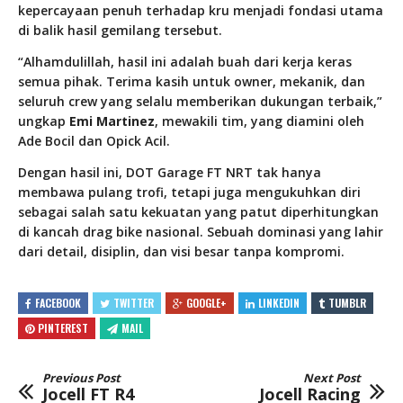
kepercayaan penuh terhadap kru menjadi fondasi utama
di balik hasil gemilang tersebut.
“Alhamdulillah, hasil ini adalah buah dari kerja keras
semua pihak. Terima kasih untuk owner, mekanik, dan
seluruh crew yang selalu memberikan dukungan terbaik,”
ungkap
Emi Martinez
, mewakili tim, yang diamini oleh
Ade Bocil dan Opick Acil.
Dengan hasil ini, DOT Garage FT NRT tak hanya
membawa pulang trofi, tetapi juga mengukuhkan diri
sebagai salah satu kekuatan yang patut diperhitungkan
di kancah drag bike nasional. Sebuah dominasi yang lahir
dari detail, disiplin, dan visi besar tanpa kompromi.
FACEBOOK
TWITTER
GOOGLE+
LINKEDIN
TUMBLR
PINTEREST
MAIL
Previous Post
Next Post
Jocell FT R4
Jocell Racing