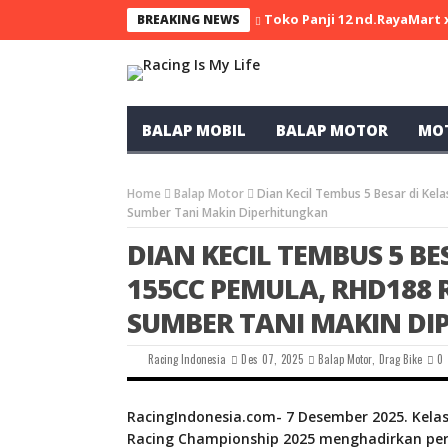
Toko Panji 12 nd.RayaMart
BREAKING NEWS
BALAP MOBIL
BALAP MOTOR
MO
Home
Balap Motor
Dian Kecil Tembus 5 Besar di Ke
Sumber Tani Makin Diperhitungkan
DIAN KECIL TEMBUS 5 BE
155CC PEMULA, RHD188 
SUMBER TANI MAKIN D
Racing Indonesia
Des 07, 2025
Balap Motor
,
Drag Bike
0
RacingIndonesia.com- 7 Desember 2025. Kelas
Racing Championship 2025 menghadirkan pers