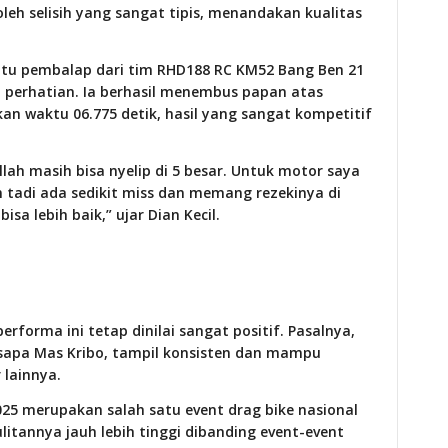
leh selisih yang sangat tipis, menandakan kualitas
satu pembalap dari tim RHD188 RC KM52 Bang Ben 21
ri perhatian. Ia berhasil menembus papan atas
kan waktu 06.775 detik, hasil yang sangat kompetitif
lah masih bisa nyelip di 5 besar. Untuk motor saya
 tadi ada sedikit miss dan memang rezekinya di
isa lebih baik,” ujar Dian Kecil.
rforma ini tetap dinilai sangat positif. Pasalnya,
sapa Mas Kribo, tampil konsisten dan mampu
 lainnya.
025 merupakan salah satu event drag bike nasional
ulitannya jauh lebih tinggi dibanding event-event