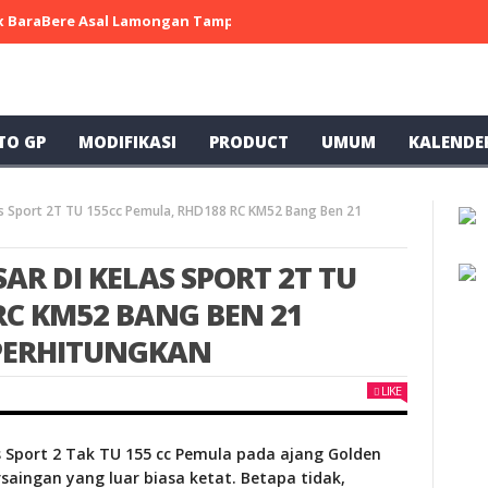
 x BaraBere Asal Lamongan Tampil Kompetitif, Raih Tiga Podium di
TO GP
MODIFIKASI
PRODUCT
UMUM
KALENDE
las Sport 2T TU 155cc Pemula, RHD188 RC KM52 Bang Ben 21
SAR DI KELAS SPORT 2T TU
RC KM52 BANG BEN 21
IPERHITUNGKAN
LIKE
 Sport 2 Tak TU 155 cc Pemula pada ajang Golden
aingan yang luar biasa ketat. Betapa tidak,