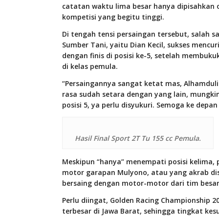
catatan waktu lima besar hanya dipisahkan o
kompetisi yang begitu tinggi.
Di tengah tensi persaingan tersebut, salah 
Sumber Tani, yaitu Dian Kecil, sukses mencu
dengan finis di posisi ke-5, setelah membuku
di kelas pemula.
“Persaingannya sangat ketat mas, Alhamdulil
rasa sudah setara dengan yang lain, mungkin
posisi 5, ya perlu disyukuri. Semoga ke depan b
Hasil Final Sport 2T Tu 155 cc Pemula.
Meskipun “hanya” menempati posisi kelima, pe
motor garapan Mulyono, atau yang akrab di
bersaing dengan motor-motor dari tim besar
Perlu diingat, Golden Racing Championship 2
terbesar di Jawa Barat, sehingga tingkat kes