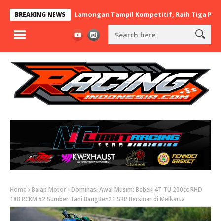
 x BaraBere Asal Lamongan Tampil Kompetitif, Raih Tiga Podium d
BREAKING NEWS
Home
Balap Motor
Dominasi Awal Musim: Bebek 4T TU 200cc RHD
188 RCKM 52 Sumber Tani BangBen21 SRP Bersinar di Meikarta