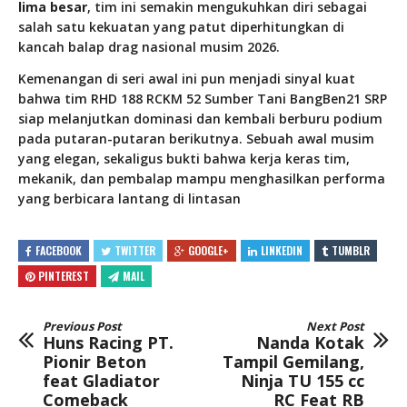
lima besar
, tim ini semakin mengukuhkan diri sebagai
salah satu kekuatan yang patut diperhitungkan di
kancah balap drag nasional musim 2026.
Kemenangan di seri awal ini pun menjadi sinyal kuat
bahwa tim RHD 188 RCKM 52 Sumber Tani BangBen21 SRP
siap melanjutkan dominasi dan kembali berburu podium
pada putaran-putaran berikutnya. Sebuah awal musim
yang elegan, sekaligus bukti bahwa kerja keras tim,
mekanik, dan pembalap mampu menghasilkan performa
yang berbicara lantang di lintasan
FACEBOOK
TWITTER
GOOGLE+
LINKEDIN
TUMBLR
PINTEREST
MAIL
Previous Post
Next Post
Huns Racing PT.
Nanda Kotak
Pionir Beton
Tampil Gemilang,
feat Gladiator
Ninja TU 155 cc
Comeback
RC Feat RB