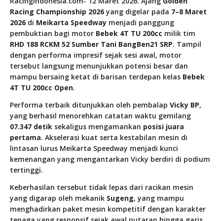
RacingIndonesia.com- 12 Maret 2026. Ajang
Golden
Racing Championship 2026
yang digelar pada
7–8 Maret
2026
di
Meikarta Speedway
menjadi panggung
pembuktian bagi motor
Bebek 4T TU 200cc
milik tim
RHD 188 RCKM 52 Sumber Tani BangBen21 SRP
. Tampil
dengan performa impresif sejak sesi awal, motor
tersebut langsung menunjukkan potensi besar dan
mampu bersaing ketat di barisan terdepan kelas
Bebek
4T TU 200cc Open
.
Performa terbaik ditunjukkan oleh pembalap
Vicky BP
,
yang berhasil menorehkan catatan waktu gemilang
07.347 detik
sekaligus mengamankan
posisi juara
pertama
. Akselerasi kuat serta kestabilan mesin di
lintasan lurus Meikarta Speedway menjadi kunci
kemenangan yang mengantarkan Vicky berdiri di podium
tertinggi.
Keberhasilan tersebut tidak lepas dari racikan mesin
yang digarap oleh mekanik
Sugeng
, yang mampu
menghadirkan paket mesin kompetitif dengan karakter
tenaga yang responsif sejak awal putaran hingga garis