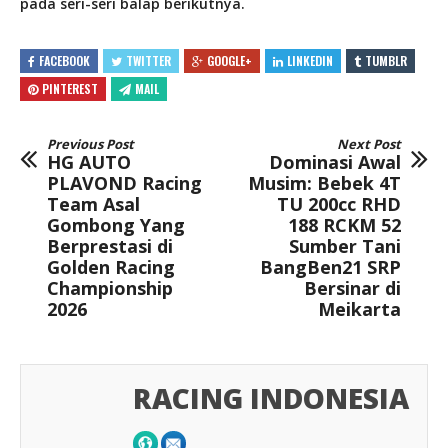
pada seri-seri balap berikutnya.
FACEBOOK
TWITTER
GOOGLE+
LINKEDIN
TUMBLR
PINTEREST
MAIL
Previous Post
Next Post
HG AUTO
Dominasi Awal
PLAVOND Racing
Musim: Bebek 4T
Team Asal
TU 200cc RHD
Gombong Yang
188 RCKM 52
Berprestasi di
Sumber Tani
Golden Racing
BangBen21 SRP
Championship
Bersinar di
2026
Meikarta
RACING INDONESIA