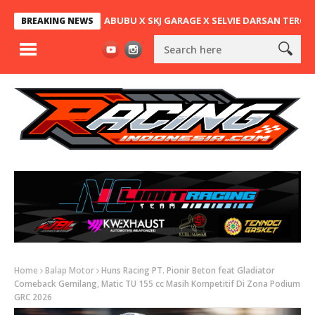
ATA MOTOR X LABUBU X SKJ GARAGE X SELVIE DARSAN TERCEPAT DI 
BREAKING NEWS
Home
Balap Motor
Huns Racing PT. Pionir Beton feat Gladiator
Comeback Gemilang, Matic TU 155 cc Masih Kompetitif Di Zona Podium
GRC 2026