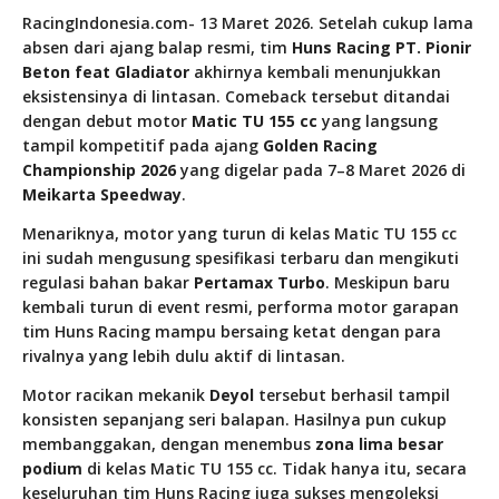
RacingIndonesia.com- 13 Maret 2026. Setelah cukup lama
absen dari ajang balap resmi, tim
Huns Racing PT. Pionir
Beton feat Gladiator
akhirnya kembali menunjukkan
eksistensinya di lintasan. Comeback tersebut ditandai
dengan debut motor
Matic TU 155 cc
yang langsung
tampil kompetitif pada ajang
Golden Racing
Championship 2026
yang digelar pada 7–8 Maret 2026 di
Meikarta Speedway
.
Menariknya, motor yang turun di kelas Matic TU 155 cc
ini sudah mengusung spesifikasi terbaru dan mengikuti
regulasi bahan bakar
Pertamax Turbo
. Meskipun baru
kembali turun di event resmi, performa motor garapan
tim Huns Racing mampu bersaing ketat dengan para
rivalnya yang lebih dulu aktif di lintasan.
Motor racikan mekanik
Deyol
tersebut berhasil tampil
konsisten sepanjang seri balapan. Hasilnya pun cukup
membanggakan, dengan menembus
zona lima besar
podium
di kelas Matic TU 155 cc. Tidak hanya itu, secara
keseluruhan tim Huns Racing juga sukses mengoleksi