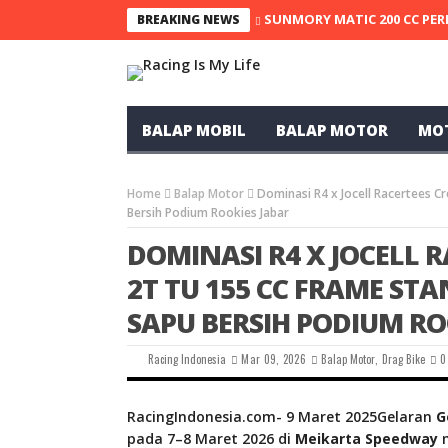
SUNMORY MATIC 200 CC PER
BREAKING NEWS
BALAP MOBIL
BALAP MOTOR
MO
Home
Balap Motor
Dominasi R4 x Jocell Racertees 
Bersih Podium Rookies Jabar
DOMINASI R4 X JOCELL R
2T TU 155 CC FRAME S
SAPU BERSIH PODIUM RO
Racing Indonesia
Mar 09, 2026
Balap Motor
,
Drag Bike
0
RacingIndonesia.com- 9 Maret 2025Gelaran
G
pada 7–8 Maret 2026 di
Meikarta Speedway
m