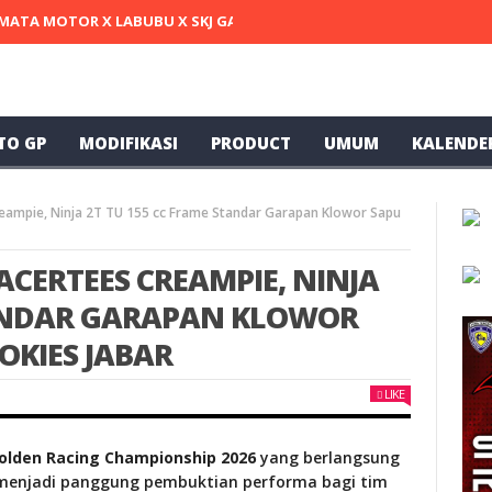
MATA MOTOR X LABUBU X SKJ GARAGE X SELVIE DARSAN TERCEPAT DI
TO GP
MODIFIKASI
PRODUCT
UMUM
KALENDE
Creampie, Ninja 2T TU 155 cc Frame Standar Garapan Klowor Sapu
ACERTEES CREAMPIE, NINJA
TANDAR GARAPAN KLOWOR
OKIES JABAR
LIKE
olden Racing Championship 2026
yang berlangsung
enjadi panggung pembuktian performa bagi tim