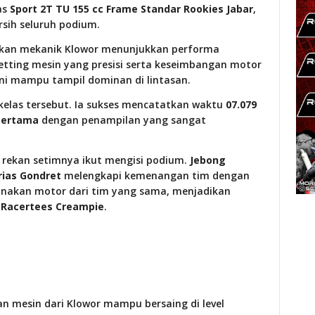
as
Sport 2T TU 155 cc Frame Standar Rookies Jabar
,
rsih seluruh podium.
kan mekanik Klowor menunjukkan performa
 Setting mesin yang presisi serta keseimbangan motor
i mampu tampil dominan di lintasan.
kelas tersebut. Ia sukses mencatatkan waktu
07.079
 pertama
dengan penampilan yang sangat
 rekan setimnya ikut mengisi podium.
Jebong
rias Gondret
melengkapi kemenangan tim dengan
nakan motor dari tim yang sama, menjadikan
l Racertees Creampie
.
an mesin dari Klowor mampu bersaing di level