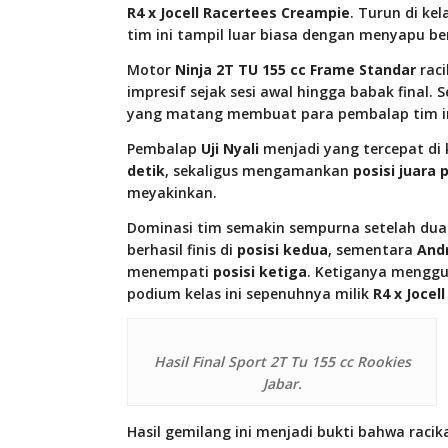
R4 x Jocell Racertees Creampie
. Turun di kel
tim ini tampil luar biasa dengan menyapu be
Motor
Ninja 2T TU 155 cc Frame Standar
raci
impresif sejak sesi awal hingga babak final.
yang matang membuat para pembalap tim in
Pembalap
Uji Nyali
menjadi yang tercepat di 
detik
, sekaligus mengamankan
posisi juara
meyakinkan.
Dominasi tim semakin sempurna setelah dua
berhasil finis di
posisi kedua
, sementara
And
menempati
posisi ketiga
. Ketiganya menggu
podium kelas ini sepenuhnya milik
R4 x Jocel
Hasil Final Sport 2T Tu 155 cc Rookies
Jabar.
Hasil gemilang ini menjadi bukti bahwa racik