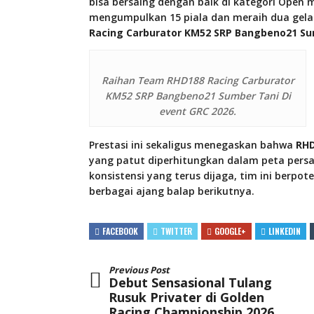
bisa bersaing dengan baik di kategori Open 
mengumpulkan 15 piala dan meraih dua gela
Racing Carburator KM52 SRP Bangbeno21 Su
Raihan Team RHD188 Racing Carburator
KM52 SRP Bangbeno21 Sumber Tani Di
event GRC 2026.
Prestasi ini sekaligus menegaskan bahwa
RHD
yang patut diperhitungkan dalam peta pers
konsistensi yang terus dijaga, tim ini berp
berbagai ajang balap berikutnya.
FACEBOOK
TWITTER
GOOGLE+
LINKEDIN
Previous Post
Debut Sensasional Tulang
Rusuk Privater di Golden
Racing Championship 2026