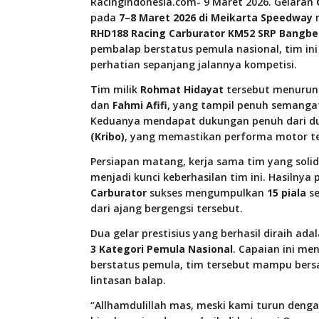
RacingIndonesia.com- 9 Maret 2026. Gelaran
pada
7–8 Maret 2026 di Meikarta Speedway
m
RHD188 Racing Carburator KM52 SRP Bangbe
pembalap berstatus pemula nasional, tim ini
perhatian sepanjang jalannya kompetisi.
Tim milik
Rohmat Hidayat
tersebut menurun
dan
Fahmi Afifi
, yang tampil penuh semangat
Keduanya mendapat dukungan penuh dari du
(Kribo)
, yang memastikan performa motor te
Persiapan matang, kerja sama tim yang solid
menjadi kunci keberhasilan tim ini. Hasiln
Carburator
sukses mengumpulkan
15 piala
se
dari ajang bergengsi tersebut.
Dua gelar prestisius yang berhasil diraih ada
3 Kategori Pemula Nasional
. Capaian ini m
berstatus pemula, tim tersebut mampu ber
lintasan balap.
“Allhamdulillah mas, meski kami turun deng