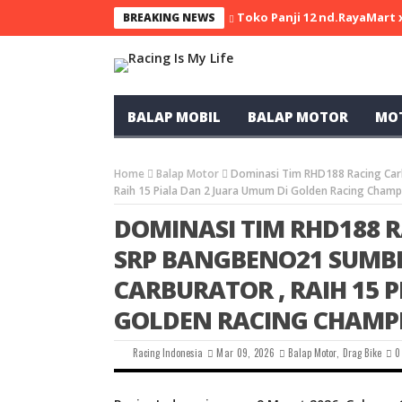
Toko Panji 12 nd.RayaMart
BREAKING NEWS
BALAP MOBIL
BALAP MOTOR
MO
Home
Balap Motor
Dominasi Tim RHD188 Racing Car
Raih 15 Piala Dan 2 Juara Umum Di Golden Racing Champ
DOMINASI TIM RHD188 
SRP BANGBENO21 SUMBE
CARBURATOR , RAIH 15 
GOLDEN RACING CHAMPI
Racing Indonesia
Mar 09, 2026
Balap Motor
,
Drag Bike
0