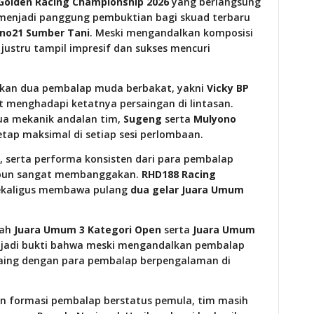
Golden Racing Championship 2026
yang berlangsung
enjadi panggung pembuktian bagi skuad terbaru
no21 Sumber Tani
. Meski mengandalkan komposisi
 justru tampil impresif dan sukses mencuri
kan dua pembalap muda berbakat, yakni
Vicky BP
 menghadapi ketatnya persaingan di lintasan.
a mekanik andalan tim,
Sugeng
serta
Mulyono
tap maksimal di setiap sesi perlombaan.
, serta performa konsisten dari para pembalap
ya pun sangat membanggakan.
RHD188 Racing
kaligus membawa pulang
dua gelar Juara Umum
lah
Juara Umum 3 Kategori Open
serta
Juara Umum
enjadi bukti bahwa meski mengandalkan pembalap
saing dengan para pembalap berpengalaman di
an formasi pembalap berstatus pemula, tim masih