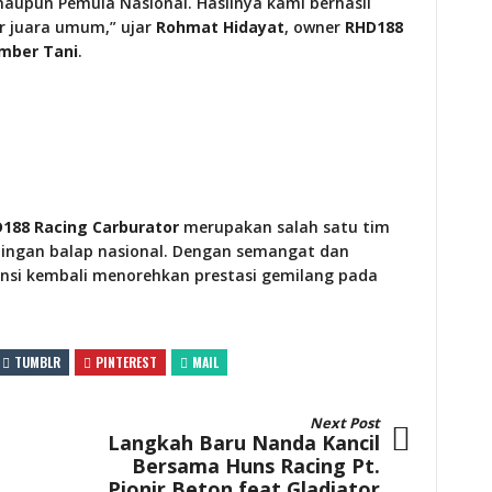
maupun Pemula Nasional. Hasilnya kami berhasil
r juara umum,” ujar
Rohmat Hidayat
, owner
RHD188
mber Tani
.
188 Racing Carburator
merupakan salah satu tim
aingan balap nasional. Dengan semangat dan
otensi kembali menorehkan prestasi gemilang pada
TUMBLR
PINTEREST
MAIL
Next Post
Langkah Baru Nanda Kancil
Bersama Huns Racing Pt.
Pionir Beton feat Gladiator