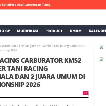
 x BaraBere Asal Lamongan Tampil Kompetitif, Raih Tiga Podium di
TO GP
MODIFIKASI
PRODUCT
UMUM
KALENDE
burator KM52 SRP Bangbeno21 Sumber Tani Racing Carburator ,
ionship 2026
RACING CARBURATOR KM52
R TANI RACING
PIALA DAN 2 JUARA UMUM DI
ONSHIP 2026
1