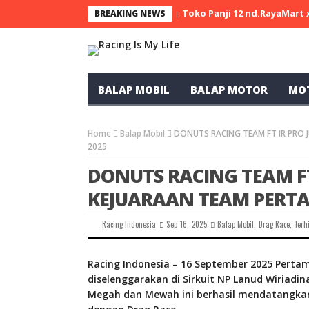
Toko Panji 12 nd.RayaMart
BREAKING NEWS
BALAP MOBIL
BALAP MOTOR
MO
Home
Balap Mobil
DONUTS RACING TEAM FT IR PRO
2025
DONUTS RACING TEAM F
KEJUARAAN TEAM PERTA
Racing Indonesia
Sep 16, 2025
Balap Mobil
,
Drag Race
,
Terh
Racing Indonesia – 16 September 2025 Pertam
diselenggarakan di Sirkuit NP Lanud Wiriadin
Megah dan Mewah ini berhasil mendatangkan 