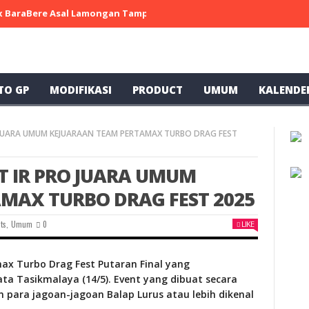
 x BaraBere Asal Lamongan Tampil Kompetitif, Raih Tiga Podium di
TO GP
MODIFIKASI
PRODUCT
UMUM
KALENDE
 JUARA UMUM KEJUARAAN TEAM PERTAMAX TURBO DRAG FEST
T IR PRO JUARA UMUM
MAX TURBO DRAG FEST 2025
its
,
Umum
0
LIKE
ax Turbo Drag Fest Putaran Final yang
ata Tasikmalaya (14/5). Event yang dibuat secara
para jagoan-jagoan Balap Lurus atau lebih dikenal