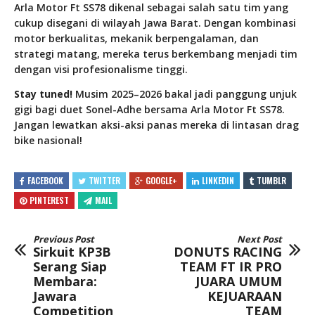
Arla Motor Ft SS78 dikenal sebagai salah satu tim yang
cukup disegani di wilayah Jawa Barat. Dengan kombinasi
motor berkualitas, mekanik berpengalaman, dan
strategi matang, mereka terus berkembang menjadi tim
dengan visi profesionalisme tinggi.
Stay tuned!
Musim 2025–2026 bakal jadi panggung unjuk
gigi bagi duet Sonel-Adhe bersama Arla Motor Ft SS78.
Jangan lewatkan aksi-aksi panas mereka di lintasan drag
bike nasional!
FACEBOOK
TWITTER
GOOGLE+
LINKEDIN
TUMBLR
PINTEREST
MAIL
Previous Post
Next Post
Sirkuit KP3B
DONUTS RACING
Serang Siap
TEAM FT IR PRO
Membara:
JUARA UMUM
Jawara
KEJUARAAN
Competition
TEAM