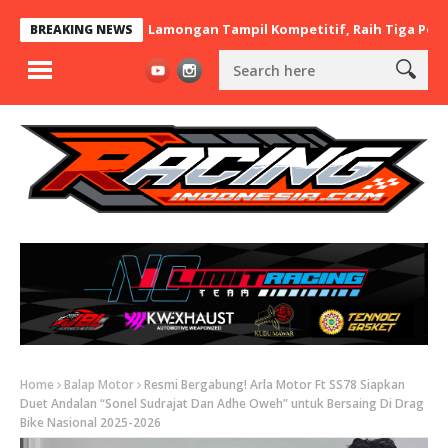
 x BaraBere Asal Lamongan Tampil Kompetitif, Raih Tiga Podium d
BREAKING NEWS
Home
Balap Motor
Resmi Bergabung! Arla Motor Ft SS78 Siapkan
Duet Andalan “Sonel Sudrajat Dan Adhe Oweh” untuk Bersaing Di Drag
Bike Nasional 2025-2026