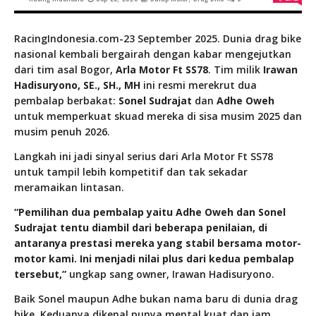
RacingIndonesia.com-23 September 2025. Dunia drag bike
nasional kembali bergairah dengan kabar mengejutkan
dari tim asal Bogor,
Arla Motor Ft SS78
. Tim milik
Irawan
Hadisuryono, SE., SH., MH
ini resmi merekrut dua
pembalap berbakat:
Sonel Sudrajat
dan
Adhe Oweh
untuk memperkuat skuad mereka di sisa musim 2025 dan
musim penuh 2026.
Langkah ini jadi sinyal serius dari Arla Motor Ft SS78
untuk tampil lebih kompetitif dan tak sekadar
meramaikan lintasan.
“Pemilihan dua pembalap yaitu Adhe Oweh dan Sonel
Sudrajat tentu diambil dari beberapa penilaian, di
antaranya prestasi mereka yang stabil bersama motor-
motor kami. Ini menjadi nilai plus dari kedua pembalap
tersebut,”
ungkap sang owner, Irawan Hadisuryono.
Baik Sonel maupun Adhe bukan nama baru di dunia drag
bike. Keduanya dikenal punya mental kuat dan jam