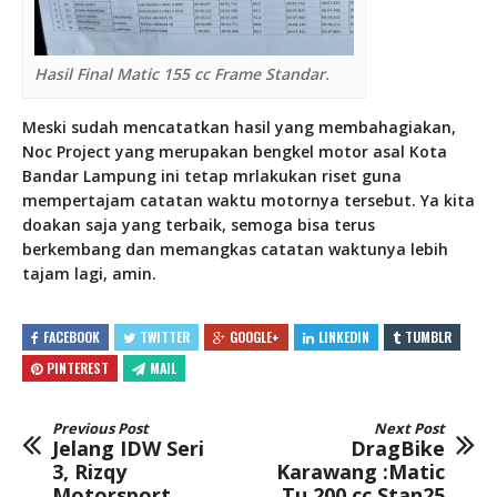
Hasil Final Matic 155 cc Frame Standar.
Meski sudah mencatatkan hasil yang membahagiakan,
Noc Project yang merupakan bengkel motor asal Kota
Bandar Lampung ini tetap mrlakukan riset guna
mempertajam catatan waktu motornya tersebut. Ya kita
doakan saja yang terbaik, semoga bisa terus
berkembang dan memangkas catatan waktunya lebih
tajam lagi, amin.
FACEBOOK
TWITTER
GOOGLE+
LINKEDIN
TUMBLR
PINTEREST
MAIL
Previous Post
Next Post
Jelang IDW Seri
DragBike
3, Rizqy
Karawang :Matic
Motorsport
Tu 200 cc Stan25