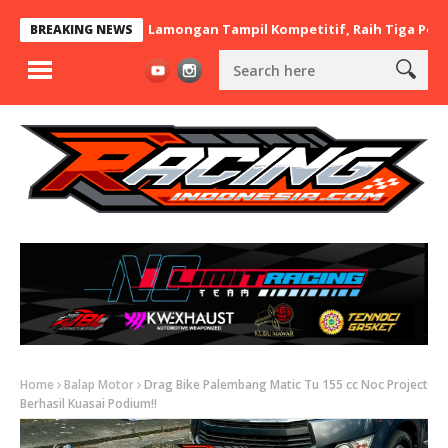
 x BaraBere Asal Lamongan Tampil Kompetitif, Raih Tiga Podium d
BREAKING NEWS
Home
Balap Motor
Drag Bike Palembang Matic Tu 155 cc Noc Project
Berhasil Kuasai Podium!!