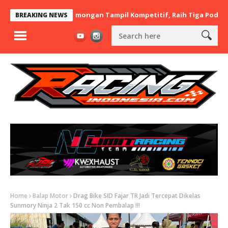
BaraBere Asal Lamongan Tampil Kompetitif, Raih Tiga Podium di I
BREAKING NEWS
Home
Balap Motor
Drag Bike SID Fajar TR Jadi Tercepat Dikelas
Sunmory Ninja 2 Tak 150 cc Non Pembalap !!!