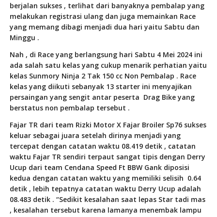
berjalan sukses , terlihat dari banyaknya pembalap yang
melakukan registrasi ulang dan juga memainkan Race
yang memang dibagi menjadi dua hari yaitu Sabtu dan
Minggu .
Nah , di Race yang berlangsung hari Sabtu 4 Mei 2024 ini
ada salah satu kelas yang cukup menarik perhatian yaitu
kelas Sunmory Ninja 2 Tak 150 cc Non Pembalap . Race
kelas yang diikuti sebanyak 13 starter ini menyajikan
persaingan yang sengit antar peserta
Drag Bike yang
berstatus non pembalap tersebut .
Fajar TR dari team Rizki Motor X Fajar Broiler Sp76 sukses
keluar sebagai juara setelah dirinya menjadi yang
tercepat dengan catatan waktu 08.419 detik , catatan
waktu Fajar TR sendiri terpaut sangat tipis dengan Derry
Ucup dari team Cendana Speed Ft BBW Gank diposisi
kedua dengan catatan waktu yang memiliki selisih
0.64
detik , lebih tepatnya catatan waktu Derry Ucup adalah
08.483 detik .
“Sedikit kesalahan saat lepas Star tadi mas
, kesalahan tersebut karena lamanya menembak lampu