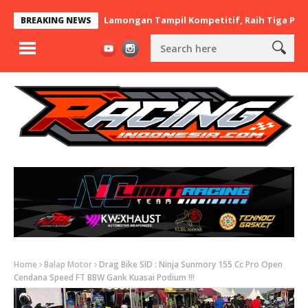
 x BaraBere Asal Lamongan Tampil Kompetitif, Raih Tiga Podium d
BREAKING NEWS
Home
Balap Motor
Drag Bike SID : Ninja Sunmory 155 Cc Pro Open
Cendana Speed FT BBW Gank Kuasai Podium !!!