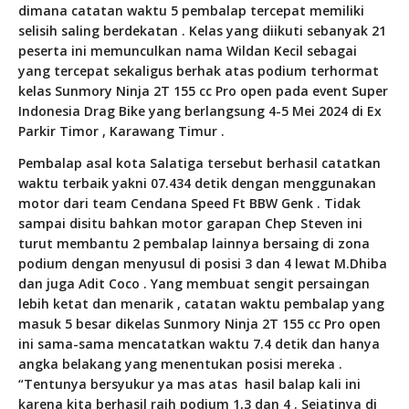
dimana catatan waktu 5 pembalap tercepat memiliki
selisih saling berdekatan . Kelas yang diikuti sebanyak 21
peserta ini memunculkan nama Wildan Kecil sebagai
yang tercepat sekaligus berhak atas podium terhormat
kelas Sunmory Ninja 2T 155 cc Pro open pada event Super
Indonesia Drag Bike yang berlangsung 4-5 Mei 2024 di Ex
Parkir Timor , Karawang Timur .
Pembalap asal kota Salatiga tersebut berhasil catatkan
waktu terbaik yakni 07.434 detik dengan menggunakan
motor dari team Cendana Speed Ft BBW Genk . Tidak
sampai disitu bahkan motor garapan Chep Steven ini
turut membantu 2 pembalap lainnya bersaing di zona
podium dengan menyusul di posisi 3 dan 4 lewat M.Dhiba
dan juga Adit Coco . Yang membuat sengit persaingan
lebih ketat dan menarik , catatan waktu pembalap yang
masuk 5 besar dikelas Sunmory Ninja 2T 155 cc Pro open
ini sama-sama mencatatkan waktu 7.4 detik dan hanya
angka belakang yang menentukan posisi mereka .
“Tentunya bersyukur ya mas atas
hasil balap kali ini
karena kita berhasil raih podium 1,3 dan 4 . Sejatinya di