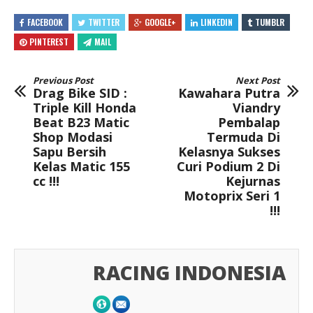
FACEBOOK
TWITTER
GOOGLE+
LINKEDIN
TUMBLR
PINTEREST
MAIL
Previous Post
Next Post
Drag Bike SID :
Kawahara Putra
Triple Kill Honda
Viandry
Beat B23 Matic
Pembalap
Shop Modasi
Termuda Di
Sapu Bersih
Kelasnya Sukses
Kelas Matic 155
Curi Podium 2 Di
cc !!!
Kejurnas
Motoprix Seri 1
!!!
RACING INDONESIA