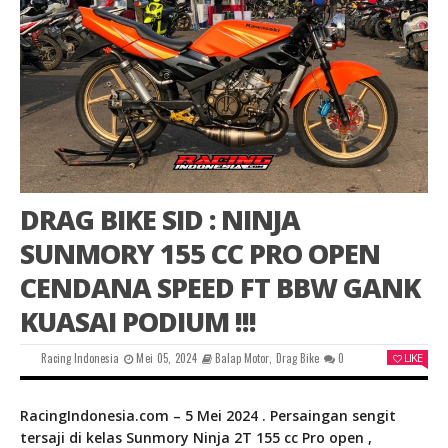
DRAG BIKE SID : NINJA
SUNMORY 155 CC PRO OPEN
CENDANA SPEED FT BBW GANK
KUASAI PODIUM !!!
Racing Indonesia
Mei 05, 2024
Balap Motor
,
Drag Bike
0
LIKE
RacingIndonesia.com – 5 Mei 2024 . Persaingan sengit
tersaji di kelas Sunmory Ninja 2T 155 cc Pro open ,