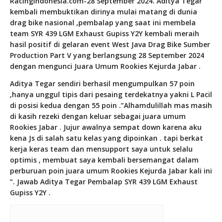
R
acingIndonesia.com
-28 September 2024. Aditya Tegar
kembali membuktikan dirinya mulai matang di dunia
drag bike nasional ,pembalap yang saat ini membela
team SYR 439 LGM Exhaust Gupiss Y2Y kembali meraih
hasil positif di gelaran event West Java Drag Bike Sumber
Production Part V yang berlangsung 28 September 2024
dengan mengunci Juara Umum Rookies Kejurda Jabar .
Aditya Tegar sendiri berhasil mengumpulkan 57 poin
,hanya unggul tipis dari pesaing terdekatnya yakni L Pacil
di posisi kedua dengan 55 poin .”Alhamdulillah mas masih
di kasih rezeki dengan keluar sebagai juara umum
Rookies Jabar . Jujur awalnya sempat down karena aku
kena Js di salah satu kelas yang dipoinkan . tapi berkat
kerja keras team dan mensupport saya untuk selalu
optimis , membuat saya kembali bersemangat dalam
perburuan poin juara umum Rookies Kejurda Jabar kali ini
“. Jawab Aditya Tegar Pembalap SYR 439 LGM Exhaust
Gupiss Y2Y .