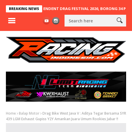
UPERIOR DI INDEPENDENT DRAG FESTIVAL 2026, BORONG 34 PIALA D
BREAKING NEWS
Home
Balap Motor
Drag Bike West Java V : Aditya Tegar Bersama SYR
439 LGM Exhaust Gupiss Y2Y Amankan Juara Umum Rookies Jabar !!