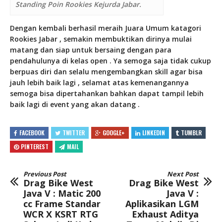
Standing Poin Rookies Kejurda Jabar.
Dengan kembali berhasil meraih Juara Umum katagori
Rookies Jabar , semakin membuktikan dirinya mulai
matang dan siap untuk bersaing dengan para
pendahulunya di kelas open . Ya semoga saja tidak cukup
berpuas diri dan selalu mengembangkan skill agar bisa
jauh lebih baik lagi , selamat atas kemenangannya
semoga bisa dipertahankan bahkan dapat tampil lebih
baik lagi di event yang akan datang .
FACEBOOK
TWITTER
GOOGLE+
LINKEDIN
TUMBLR
PINTEREST
MAIL
Previous Post
Next Post
Drag Bike West
Drag Bike West
Java V : Matic 200
Java V :
cc Frame Standar
Aplikasikan LGM
WCR X KSRT RTG
Exhaust Aditya