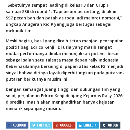
“Sebetulnya sempat leading di kelas F3 dan Grup F
sampai SS6 di round 1. Tapi belum beruntung, di akhir
SS7 pecah ban dan patah as roda jadi melorot nomor 4,”
ungkap
Anugerah Rio P
yang juga bertugas sebagai
mekanik tim.
Meski begitu, hasil yang diraih tetap menjadi pencapaian
positif bagi
Edrico Kenji
. Di usia yang masih sangat
muda, performanya dinilai menunjukkan potensi besar
sebagai salah satu talenta masa depan rally Indonesia.
Keberhasilannya bersaing di papan atas kelas F3 menjadi
sinyal bahwa dirinya layak diperhitungkan pada putaran-
putaran berikutnya musim ini.
Dengan semangat juang tinggi dan dukungan tim yang
solid, perjalanan
Edrico Kenji
di ajang Kejurnas Rally 2026
diprediksi masih akan menghadirkan banyak kejutan
menarik sepanjang musim.
FACEBOOK
TWITTER
GOOGLE+
LINKEDIN
TUMBLR