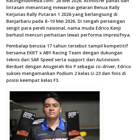
RacingIndonesia.com- 26 Mei 2026. Atmosfer panas dan
lintasan menantang mewarnai gelaran
Benua Rally
Kerjunas Rally Putaran 1 2026
yang berlangsung di
Banjarbaru
pada 8–10 Mei 2026. Di tengah persaingan
sengit para pereli nasional, nama muda
Edrico Kenji
berhasil mencuri perhatian lewat performa impresifnya.
Pembalap berusia 17 tahun tersebut tampil kompetitif
bersama
EKRT x ABY Racing Team
dengan dukungan
teknis dari
SAR Speed
serta support dari
Autovision
.
Berduet dengan
Anugerah Rio P
sebagai co-driver, Edrico
sukses mengamankan Podium 2 kelas U-23 dan finis di
posisi keempat kelas F3.