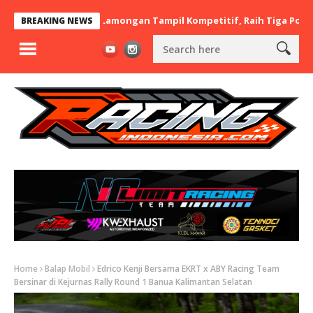
x BaraBere Asal Lamongan Tampil Kompetitif, Raih Tiga Podium di
BREAKING NEWS
Home
Balap Mobil
Edrico Kenji Bersama EKRT x ABY Racing Team
Bersinar di Kejurnas Rally Round 1 Banua Kalimantan Selatan