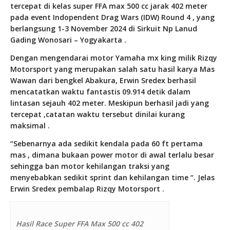
tercepat di kelas super FFA max 500 cc jarak 402 meter
pada event Indopendent Drag Wars (IDW) Round 4 , yang
berlangsung 1-3 November 2024 di Sirkuit Np Lanud
Gading Wonosari – Yogyakarta .
Dengan mengendarai motor Yamaha mx king milik Rizqy
Motorsport yang merupakan salah satu hasil karya Mas
Wawan dari bengkel Abakura, Erwin Sredex berhasil
mencatatkan waktu fantastis 09.914 detik dalam
lintasan sejauh 402 meter. Meskipun berhasil jadi yang
tercepat ,catatan waktu tersebut dinilai kurang
maksimal .
“Sebenarnya ada sedikit kendala pada 60 ft pertama
mas , dimana bukaan power motor di awal terlalu besar
sehingga ban motor kehilangan traksi yang
menyebabkan sedikit sprint dan kehilangan time “. Jelas
Erwin Sredex pembalap Rizqy Motorsport .
Hasil Race Super FFA Max 500 cc 402