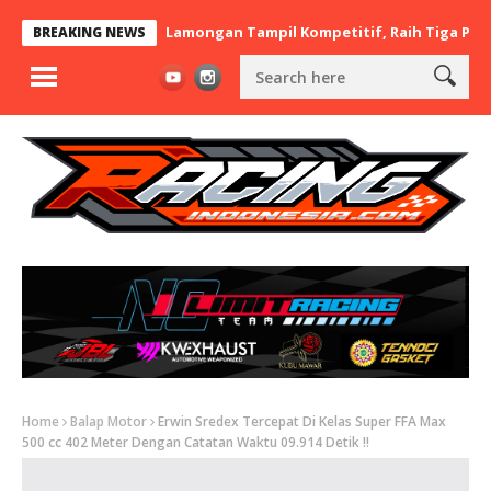
t x BaraBere Asal Lamongan Tampil Kompetitif, Raih Tiga Podium 
BREAKING NEWS
Home
Balap Motor
Erwin Sredex Tercepat Di Kelas Super FFA Max
500 cc 402 Meter Dengan Catatan Waktu 09.914 Detik !!