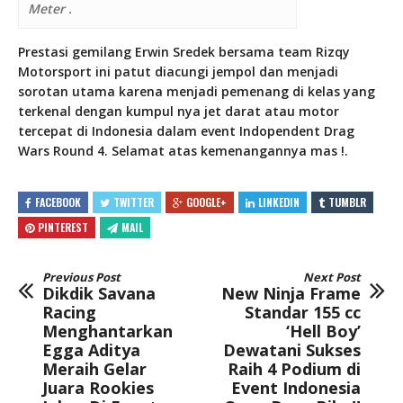
Meter .
Prestasi gemilang Erwin Sredek bersama team Rizqy
Motorsport ini patut diacungi jempol dan menjadi
sorotan utama karena menjadi pemenang di kelas yang
terkenal dengan kumpul nya jet darat atau motor
tercepat di Indonesia dalam event Indopendent Drag
Wars Round 4. Selamat atas kemenangannya mas !.
FACEBOOK
TWITTER
GOOGLE+
LINKEDIN
TUMBLR
PINTEREST
MAIL
Previous Post
Next Post
Dikdik Savana
New Ninja Frame
Racing
Standar 155 cc
Menghantarkan
‘Hell Boy’
Egga Aditya
Dewatani Sukses
Meraih Gelar
Raih 4 Podium di
Juara Rookies
Event Indonesia