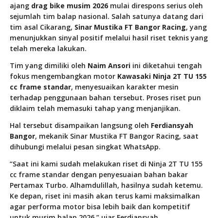
ajang
drag bike musim 2026
mulai direspons serius oleh
sejumlah tim balap nasional. Salah satunya datang dari
tim asal Cikarang,
Sinar Mustika FT Bangor Racing
, yang
menunjukkan sinyal positif melalui hasil riset teknis yang
telah mereka lakukan.
Tim yang dimiliki oleh
Naim Ansori
ini diketahui tengah
fokus mengembangkan motor
Kawasaki Ninja 2T TU 155
cc frame standar
, menyesuaikan karakter mesin
terhadap penggunaan bahan tersebut. Proses riset pun
diklaim telah memasuki tahap yang menjanjikan.
Hal tersebut disampaikan langsung oleh
Ferdiansyah
Bangor
, mekanik Sinar Mustika FT Bangor Racing, saat
dihubungi melalui pesan singkat WhatsApp.
“Saat ini kami sudah melakukan riset di Ninja 2T TU 155
cc frame standar dengan penyesuaian bahan bakar
Pertamax Turbo. Alhamdulillah, hasilnya sudah ketemu.
Ke depan, riset ini masih akan terus kami maksimalkan
agar performa motor bisa lebih baik dan kompetitif
untuk musim balap 2026,” ujar Ferdiansyah.