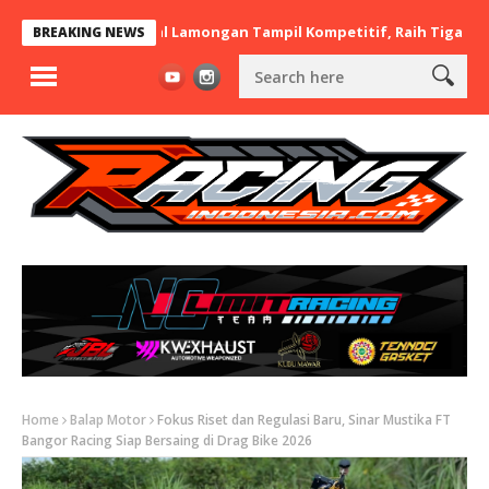
rt x BaraBere Asal Lamongan Tampil Kompetitif, Raih Tiga Podium 
BREAKING NEWS
Home
Balap Motor
Fokus Riset dan Regulasi Baru, Sinar Mustika FT
Bangor Racing Siap Bersaing di Drag Bike 2026