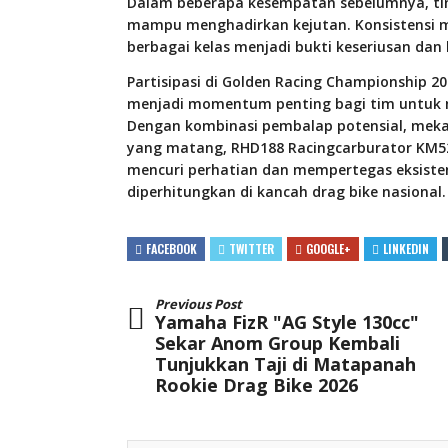
Dalam beberapa kesempatan sebelumnya, tim 
mampu menghadirkan kejutan. Konsistensi 
berbagai kelas menjadi bukti keseriusan dan
Partisipasi di Golden Racing Championship 20
menjadi momentum penting bagi tim untu
Dengan kombinasi pembalap potensial, meka
yang matang, RHD188 Racingcarburator KM5
mencuri perhatian dan mempertegas eksisten
diperhitungkan di kancah drag bike nasional.
FACEBOOK
TWITTER
GOOGLE+
LINKEDIN
Previous Post
Yamaha FizR "AG Style 130cc"
Sekar Anom Group Kembali
Tunjukkan Taji di Matapanah
Rookie Drag Bike 2026