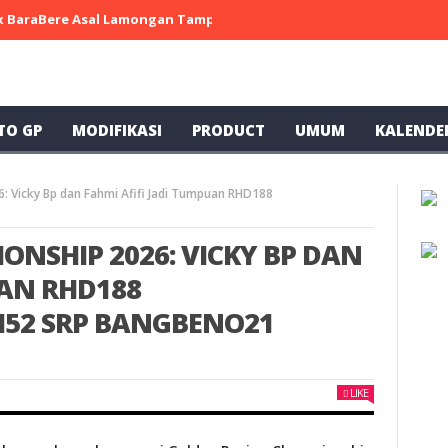
 x BaraBere Asal Lamongan Tampil Kompetitif, Raih Tiga Podium di
TO GP
MODIFIKASI
PRODUCT
UMUM
KALENDE
: Vicky Bp dan Fahmi Afifi Jadi Tumpuan RHD188
NSHIP 2026: VICKY BP DAN
UAN RHD188
52 SRP BANGBENO21
LIKE