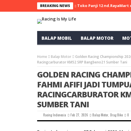
Toko Panji 12 nd.RayaMart
BREAKING NEWS
BALAP MOBIL
BALAP MOTOR
MO
Home
Balap Motor
Golden Racing Championship 2026
Racingcarburator KM52 SRP Bangbeno21 Sumber Tani
GOLDEN RACING CHAMPIO
FAHMI AFIFI JADI TUMP
RACINGCARBURATOR KM
SUMBER TANI
Racing Indonesia
Feb 27, 2026
Balap Motor
,
Drag Bike
0