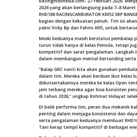
RacingIndonesia.com- 27 Februari 2026. Menj
2026 yang akan berlangsung pada 7–8 Maret 2
RHD188 RACINGCARBURATOR KM52 SRP BANGBE
bagian dengan kekuatan penuh. Tim ini aka
yakni Vicky Bp dan Fahmi Afifi, untuk bertar
Meski keduanya masih berstatus pembalap pe
turun tidak hanya di kelas Pemula, tetapi j
kompetitif dan sarat pengalaman. Langkah in
dalam membangun mental bertanding serta
“Balap GRC nanti kita akan gunakan pembalap
dalam tim. Mereka akan berduet ikut kelas 
diikutsertakannya mereka ke kelas Open 
jam terbang mereka agar bisa konsisten pen
di tahun 2026,” ungkap Rohmat Hidayat sela
Di balik performa tim, peran dua mekanik k
penting dalam menjaga konsistensi dan daya
serta pengalaman keduanya membuat RHD18
Tani kerap tampil kompetitif di berbagai ev