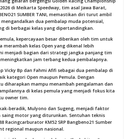
elang gelaran bergengsi Golden Racing Championship
026 di Meikarta Speedway, tim asal Jawa Barat,
NO21 SUMBER TANI, memastikan diri turut ambil
n mengandalkan dua pembalap muda potensial,
ung di berbagai kelas yang dipertandingkan.
mula, kepercayaan besar diberikan oleh tim untuk
uga merambah kelas Open yang dikenal lebih
i menjadi bagian dari strategi jangka panjang tim
 meningkatkan jam terbang kedua pembalapnya.
 Vicky Bp dan Fahmi Afifi sebagai dua pembalap di
baik kategori Open maupun Pemula. Dengan
tentu diharapkan mampu menambah pengalaman dan
ampilannya di kelas pemula yang menjadi fokus kita
ku owner tim.
akak-beradik, Mulyono dan Sugeng, menjadi faktor
 saing motor yang diturunkan. Sentuhan teknis
8 Racingcarburator KM52 SRP Bangbeno21 Sumber
ent regional maupun nasional.