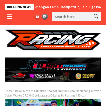
 BaraBere Asal Lamongan Tampil Kompetitif, Raih Tiga Podium di 
BREAKING NEWS
Home
Balap Motor
Gunakan Knalpot Dari BR Exhaust Nanang Klowor
Cetak Waktu 07,790 Detik Jawara Dikelas Fu Porting 155 cc !!