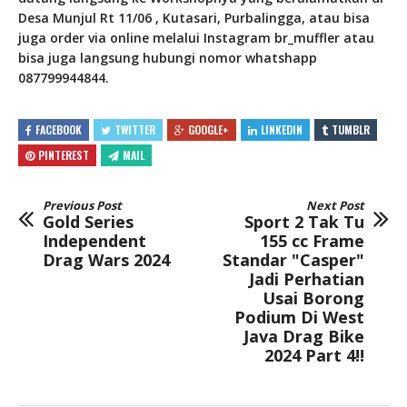
Desa Munjul Rt 11/06 , Kutasari, Purbalingga, atau bisa
juga order via online melalui Instagram br_muffler atau
bisa juga langsung hubungi nomor whatshapp
087799944844.
FACEBOOK
TWITTER
GOOGLE+
LINKEDIN
TUMBLR
PINTEREST
MAIL
Previous Post
Next Post
Gold Series
Sport 2 Tak Tu
Independent
155 cc Frame
Drag Wars 2024
Standar "Casper"
Jadi Perhatian
Usai Borong
Podium Di West
Java Drag Bike
2024 Part 4!!