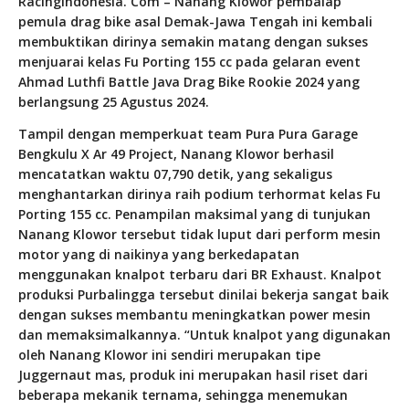
RacingIndonesia. Com – Nanang Klowor pembalap
pemula drag bike asal Demak-Jawa Tengah ini kembali
membuktikan dirinya semakin matang dengan sukses
menjuarai kelas Fu Porting 155 cc pada gelaran event
Ahmad Luthfi Battle Java Drag Bike Rookie 2024 yang
berlangsung 25 Agustus 2024.
Tampil dengan memperkuat team Pura Pura Garage
Bengkulu X Ar 49 Project, Nanang Klowor berhasil
mencatatkan waktu 07,790 detik, yang sekaligus
menghantarkan dirinya raih podium terhormat kelas Fu
Porting 155 cc. Penampilan maksimal yang di tunjukan
Nanang Klowor tersebut tidak luput dari perform mesin
motor yang di naikinya yang berkedapatan
menggunakan knalpot terbaru dari BR Exhaust. Knalpot
produksi Purbalingga tersebut dinilai bekerja sangat baik
dengan sukses membantu meningkatkan power mesin
dan memaksimalkannya. “Untuk knalpot yang digunakan
oleh Nanang Klowor ini sendiri merupakan tipe
Juggernaut mas, produk ini merupakan hasil riset dari
beberapa mekanik ternama, sehingga menemukan