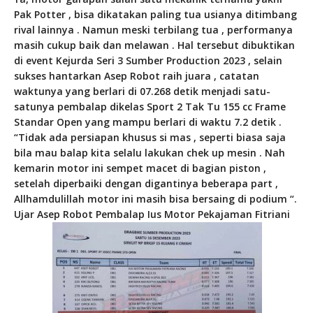
Pak Potter , bisa dikatakan paling tua usianya ditimbang
rival lainnya . Namun meski terbilang tua , performanya
masih cukup baik dan melawan . Hal tersebut dibuktikan
di event Kejurda Seri 3 Sumber Production 2023 , selain
sukses hantarkan Asep Robot raih juara , catatan
waktunya yang berlari di 07.268 detik menjadi satu-
satunya pembalap dikelas Sport 2 Tak Tu 155 cc Frame
Standar Open yang mampu berlari di waktu 7.2 detik .
“Tidak ada persiapan khusus si mas , seperti biasa saja
bila mau balap kita selalu lakukan chek up mesin . Nah
kemarin motor ini sempet macet di bagian piston ,
setelah diperbaiki dengan digantinya beberapa part ,
Allhamdulillah motor ini masih bisa bersaing di podium “.
Ujar Asep Robot Pembalap Ius Motor Pekajaman Fitriani