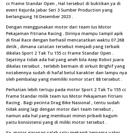
cc Frame Standar Open , Hal tersebut di buktikan ya di
event Kejurda Jabar Seri 3 Sumber Production yang
berlangsung 16 Desember 2023 .
Dengan menggunakan motor dari team Ius Motor
Pekajaman Fitriana Racing . Dirinya mampu tampil apik
di final Race dengan berhasil mencatatkan waktu 07.268
detik , dimana catatan tersebut menjadi yang terbaik
dikelas Sport 2 Tak Tu 155 cc Frame Standar Open .
Sejatinya tidak ada hal yang aneh bila Asep Robot juara
dikelas tersebut , terlebih bermain di sirkuit Brighif yang
notabennya sudah di hafal betul karakter dan lampu nya
oleh pembalap yang memiliki nomor start 88 tersebut .
Perhatian lebih tertuju pada motor Sport 2 Tak Tu 155 cc
Frame Standar milik team Ius Motor Pekajaman Fitriani
Racing . Bagi pecinta Drag Bike Nasional , tentu sudah
tidak asing lagi dengan motor dari team tersebut ,
namun ada hal yang membuat mimin pribadi kagum
yaitu konsistensi yang di miliki motor tersebut .
Ya, motor garapan salah satu mekanik ternama yakni