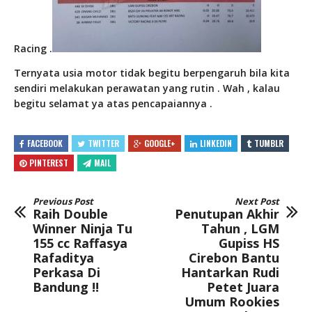
Racing .
Ternyata usia motor tidak begitu berpengaruh bila kita
sendiri melakukan perawatan yang rutin . Wah , kalau
begitu selamat ya atas pencapaiannya .
FACEBOOK
TWITTER
GOOGLE+
LINKEDIN
TUMBLR
PINTEREST
MAIL
Previous Post
Next Post
Raih Double
Penutupan Akhir
Winner Ninja Tu
Tahun , LGM
155 cc Raffasya
Gupiss HS
Rafaditya
Cirebon Bantu
Perkasa Di
Hantarkan Rudi
Bandung !!
Petet Juara
Umum Rookies