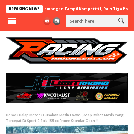
x BaraBere Asal Lamongan Tampil Kompetitif, Raih Tiga Podium di
BREAKING NEWS
Home
Balap Motor
Gunakan Mesin Lawas , Asep Robot Masih Yang
Tercepat Di Sport 2 Tak 155 cc Frame Standar Open !!