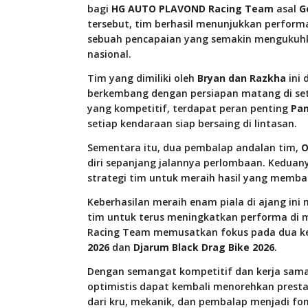
bagi
HG AUTO PLAVOND Racing Team
asal
G
tersebut, tim berhasil menunjukkan perfo
sebuah pencapaian yang semakin mengukuhkan
nasional.
Tim yang dimiliki oleh
Bryan dan Razkha
ini 
berkembang dengan persiapan matang di seti
yang kompetitif, terdapat peran penting
Pa
setiap kendaraan siap bersaing di lintasan.
Sementara itu, dua pembalap andalan tim,
O
diri sepanjang jalannya perlombaan. Keduan
strategi tim untuk meraih hasil yang mem
Keberhasilan meraih enam piala di ajang ini
tim untuk terus meningkatkan performa di 
Racing Team memusatkan fokus pada dua k
2026
dan
Djarum Black Drag Bike 2026
.
Dengan semangat kompetitif dan kerja sam
optimistis dapat kembali menorehkan presta
dari kru, mekanik, dan pembalap menjadi fon