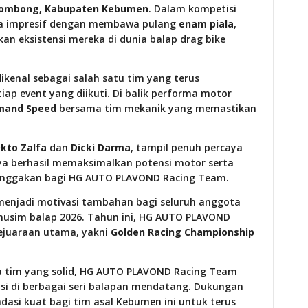
ombong, Kabupaten Kebumen
. Dalam kompetisi
rma impresif dengan membawa pulang
enam piala
,
 eksistensi mereka di dunia balap drag bike
dikenal sebagai salah satu tim yang terus
ap event yang diikuti. Di balik performa motor
mand Speed
bersama tim mekanik yang memastikan
kto Zalfa
dan
Dicki Darma
, tampil penuh percaya
ya berhasil memaksimalkan potensi motor serta
banggakan bagi HG AUTO PLAVOND Racing Team.
 menjadi motivasi tambahan bagi seluruh anggota
musim balap 2026. Tahun ini, HG AUTO PLAVOND
ejuaraan utama, yakni
Golden Racing Championship
a tim yang solid, HG AUTO PLAVOND Racing Team
si di berbagai seri balapan mendatang. Dukungan
dasi kuat bagi tim asal Kebumen ini untuk terus