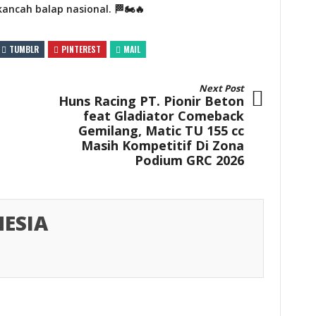
cah balap nasional. 🏁🏍️🔥
TUMBLR
PINTEREST
MAIL
Next Post
Huns Racing PT. Pionir Beton
feat Gladiator Comeback
Gemilang, Matic TU 155 cc
Masih Kompetitif Di Zona
Podium GRC 2026
ESIA