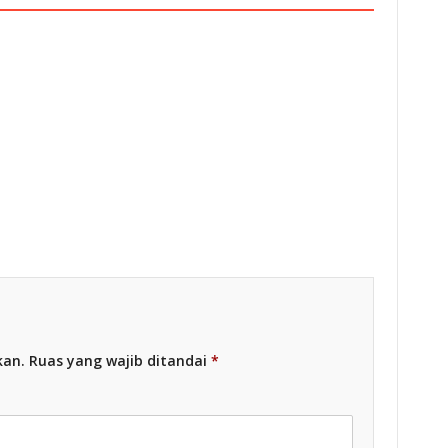
esia
Racing Indonesia
kan.
Ruas yang wajib ditandai
*