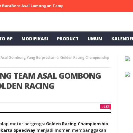
 x BaraBere Asal Lamongan Tampil Kompetitif, Raih Tiga Podium di
TO GP
MODIFIKASI
PRODUCT
UMUM
KALENDE
sal Gombong Yang Berprestasi di Golden Racing Championship
ING TEAM ASAL GOMBONG
OLDEN RACING
LIKE
balap motor bergengsi
Golden Racing Championship
ikarta Speedway
menjadi momen membanggakan