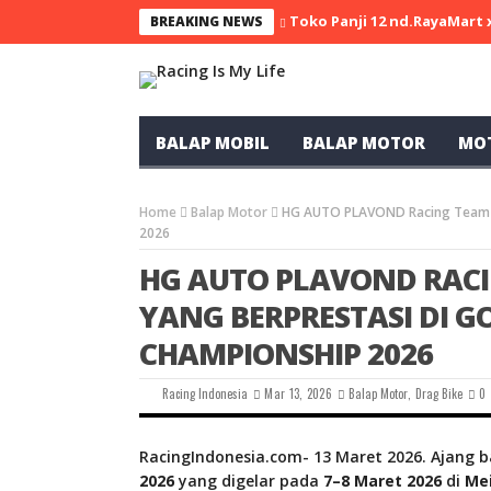
Toko Panji 12 nd.RayaMart
BREAKING NEWS
BALAP MOBIL
BALAP MOTOR
MO
Home
Balap Motor
HG AUTO PLAVOND Racing Team A
2026
HG AUTO PLAVOND RAC
YANG BERPRESTASI DI G
CHAMPIONSHIP 2026
Racing Indonesia
Mar 13, 2026
Balap Motor
,
Drag Bike
0
RacingIndonesia.com- 13 Maret 2026. Ajang 
2026
yang digelar pada
7–8 Maret 2026
di
Me