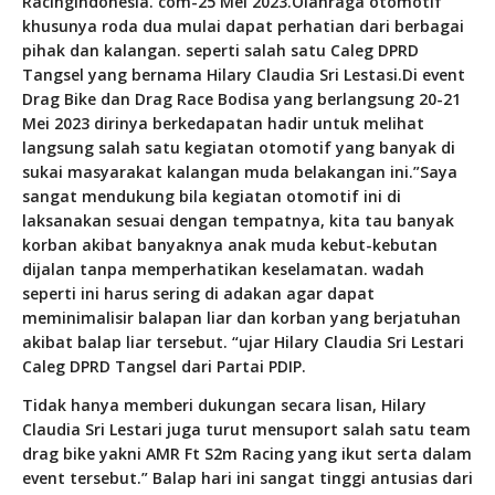
RacingIndonesia. com-25 Mei 2023.Olahraga otomotif
khusunya roda dua mulai dapat perhatian dari berbagai
pihak dan kalangan. seperti salah satu Caleg DPRD
Tangsel yang bernama Hilary Claudia Sri Lestasi.Di event
Drag Bike dan Drag Race Bodisa yang berlangsung 20-21
Mei 2023 dirinya berkedapatan hadir untuk melihat
langsung salah satu kegiatan otomotif yang banyak di
sukai masyarakat kalangan muda belakangan ini.”Saya
sangat mendukung bila kegiatan otomotif ini di
laksanakan sesuai dengan tempatnya, kita tau banyak
korban akibat banyaknya anak muda kebut-kebutan
dijalan tanpa memperhatikan keselamatan. wadah
seperti ini harus sering di adakan agar dapat
meminimalisir balapan liar dan korban yang berjatuhan
akibat balap liar tersebut. “ujar Hilary Claudia Sri Lestari
Caleg DPRD Tangsel dari Partai PDIP.
Tidak hanya memberi dukungan secara lisan, Hilary
Claudia Sri Lestari juga turut mensuport salah satu team
drag bike yakni AMR Ft S2m Racing yang ikut serta dalam
event tersebut.” Balap hari ini sangat tinggi antusias dari