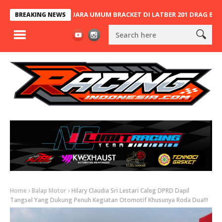
DIUM, JOPAN JUARA UMUM BRACKET DI LATBER 201 DRAG BIKE PART
BREAKING NEWS
Home
Balap Motor
Hilary Claudia Sri Lestari Caleg DPRD Dapil
Tangsel Yang Dukung Penuh Kegiatan Otomotif Khusunya Roda Dua!!!