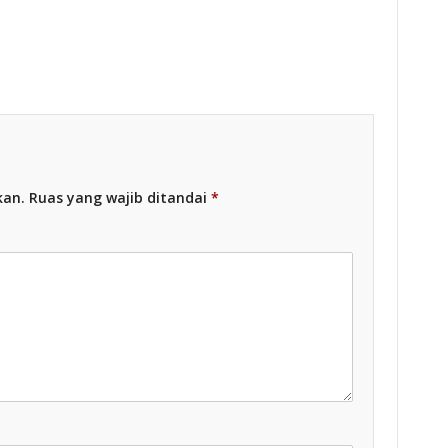
esia
Racing Indonesia
kan.
Ruas yang wajib ditandai
*