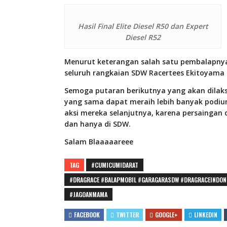
Hasil Final Elite Diesel R50 dan Expert
Diesel R52
Menurut keterangan salah satu pembalapnya
seluruh rangkaian SDW Racertees Ekitoyama 
Semoga putaran berikutnya yang akan dilaks
yang sama dapat meraih lebih banyak podium
aksi mereka selanjutnya, karena persaingan d
dan hanya di SDW.
Salam Blaaaaareee
TAG
#CUMICUMIDARAT
#DRAGRACE #BALAPMOBIL #GARAGARASDW #DRAGRACEINDON
#JAGOANMAMA
FACEBOOK
TWITTER
GOOGLE+
LINKEDIN