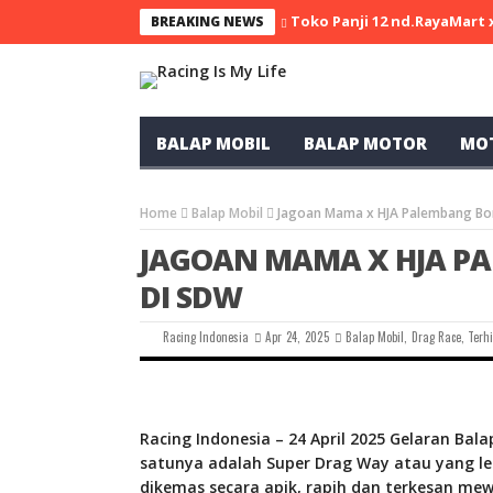
Toko Panji 12 nd.RayaMart
BREAKING NEWS
BALAP MOBIL
BALAP MOTOR
MO
Home
Balap Mobil
Jagoan Mama x HJA Palembang Bo
JAGOAN MAMA X HJA P
DI SDW
Racing Indonesia
Apr 24, 2025
Balap Mobil
,
Drag Race
,
Terhi
Racing Indonesia – 24 April 2025 Gelaran Bal
satunya adalah Super Drag Way atau yang le
dikemas secara apik, rapih dan terkesan mew