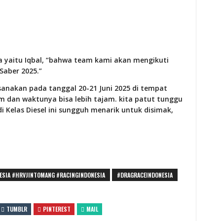
 yaitu Iqbal, “bahwa team kami akan mengikuti
Saber 2025.”
anakan pada tanggal 20-21 Juni 2025 di tempat
 dan waktunya bisa lebih tajam. kita patut tunggu
i Kelas Diesel ini sungguh menarik untuk disimak,
ESIA #HRVJINTOMANG #RACINGINDONESIA
#DRAGRACEINDONESIA
TUMBLR
PINTEREST
MAIL