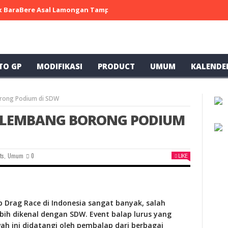
 x BaraBere Asal Lamongan Tampil Kompetitif, Raih Tiga Podium di
TO GP
MODIFIKASI
PRODUCT
UMUM
KALENDE
rong Podium di SDW
ALEMBANG BORONG PODIUM
ts
,
Umum
0
LIKE
ap Drag Race di Indonesia sangat banyak, salah
bih dikenal dengan SDW. Event balap lurus yang
ah ini didatangi oleh pembalap dari berbagai