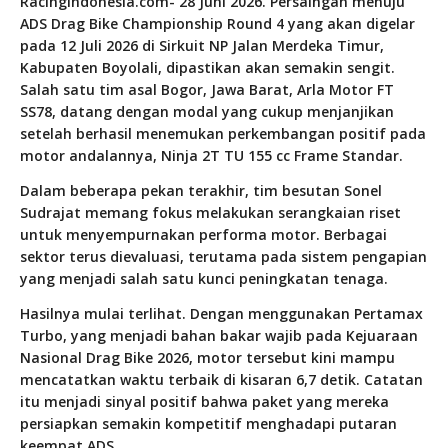
RacingIndonesia.com- 28 Juni 2026. Persaingan menuju
ADS Drag Bike Championship Round 4 yang akan digelar
pada 12 Juli 2026 di Sirkuit NP Jalan Merdeka Timur,
Kabupaten Boyolali, dipastikan akan semakin sengit.
Salah satu tim asal Bogor, Jawa Barat, Arla Motor FT
SS78, datang dengan modal yang cukup menjanjikan
setelah berhasil menemukan perkembangan positif pada
motor andalannya, Ninja 2T TU 155 cc Frame Standar.
Dalam beberapa pekan terakhir, tim besutan Sonel
Sudrajat memang fokus melakukan serangkaian riset
untuk menyempurnakan performa motor. Berbagai
sektor terus dievaluasi, terutama pada sistem pengapian
yang menjadi salah satu kunci peningkatan tenaga.
Hasilnya mulai terlihat. Dengan menggunakan Pertamax
Turbo, yang menjadi bahan bakar wajib pada Kejuaraan
Nasional Drag Bike 2026, motor tersebut kini mampu
mencatatkan waktu terbaik di kisaran 6,7 detik. Catatan
itu menjadi sinyal positif bahwa paket yang mereka
persiapkan semakin kompetitif menghadapi putaran
keempat ADS.