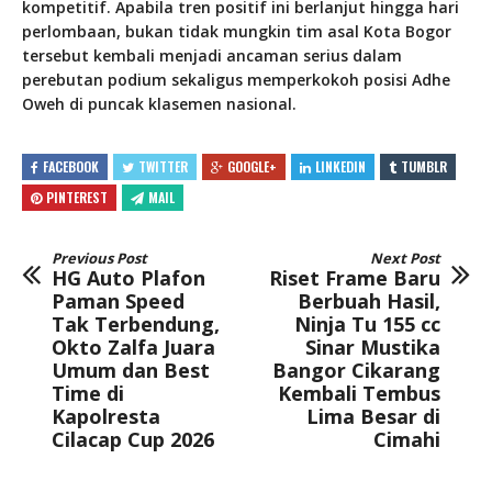
kompetitif. Apabila tren positif ini berlanjut hingga hari
perlombaan, bukan tidak mungkin tim asal Kota Bogor
tersebut kembali menjadi ancaman serius dalam
perebutan podium sekaligus memperkokoh posisi Adhe
Oweh di puncak klasemen nasional.
FACEBOOK
TWITTER
GOOGLE+
LINKEDIN
TUMBLR
PINTEREST
MAIL
Previous Post
Next Post
HG Auto Plafon
Riset Frame Baru
Paman Speed
Berbuah Hasil,
Tak Terbendung,
Ninja Tu 155 cc
Okto Zalfa Juara
Sinar Mustika
Umum dan Best
Bangor Cikarang
Time di
Kembali Tembus
Kapolresta
Lima Besar di
Cilacap Cup 2026
Cimahi