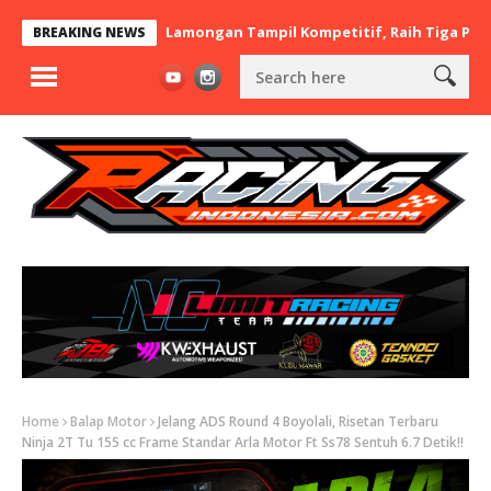
 x BaraBere Asal Lamongan Tampil Kompetitif, Raih Tiga Podium d
BREAKING NEWS
Home
Balap Motor
Jelang ADS Round 4 Boyolali, Risetan Terbaru
Ninja 2T Tu 155 cc Frame Standar Arla Motor Ft Ss78 Sentuh 6.7 Detik!!