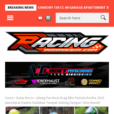
UNG, NINJA 2T SUNMORY 150 CC 69 GARAGE APARTEMENT X SA63 KEMB
BREAKING NEWS
Home
Balap Motor
Jelang Fun Race Drag Bike Pemula Rookie 2025
Jawa Barat,Panitia Sediakan Tempat Setting Dengan Time Resmi!!