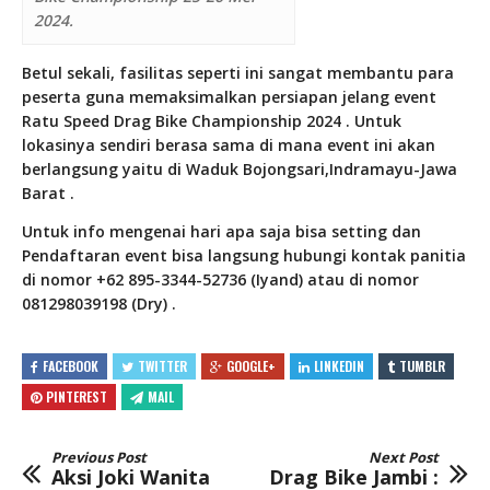
2024.
Betul sekali, fasilitas seperti ini sangat membantu para
peserta guna memaksimalkan persiapan jelang event
Ratu Speed Drag Bike Championship 2024 . Untuk
lokasinya sendiri berasa sama di mana event ini akan
berlangsung yaitu di Waduk Bojongsari,Indramayu-Jawa
Barat .
Untuk info mengenai hari apa saja bisa setting dan
Pendaftaran event bisa langsung
hubungi kontak panitia
di nomor +62 895-3344-52736 (Iyand) atau di nomor
081298039198 (Dry) .
FACEBOOK
TWITTER
GOOGLE+
LINKEDIN
TUMBLR
PINTEREST
MAIL
Previous Post
Next Post
Aksi Joki Wanita
Drag Bike Jambi :