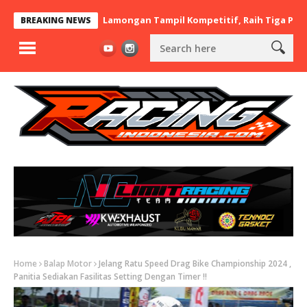
t x BaraBere Asal Lamongan Tampil Kompetitif, Raih Tiga Podium d
BREAKING NEWS
Home
Balap Motor
Jelang Ratu Speed Drag Bike Championship 2024 ,
Panitia Sediakan Fasilitas Setting Dengan Timer !!