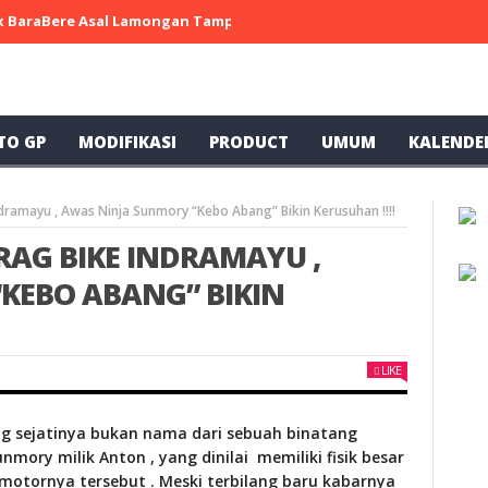
 x BaraBere Asal Lamongan Tampil Kompetitif, Raih Tiga Podium di
TO GP
MODIFIKASI
PRODUCT
UMUM
KALENDE
ramayu , Awas Ninja Sunmory “Kebo Abang” Bikin Kerusuhan !!!!
RAG BIKE INDRAMAYU ,
KEBO ABANG” BIKIN
LIKE
ng sejatinya bukan nama dari sebuah binatang
mory milik Anton , yang dinilai memiliki fisik besar
motornya tersebut . Meski terbilang baru kabarnya