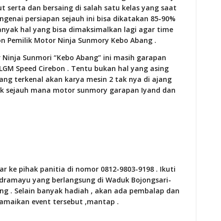
t serta dan bersaing di salah satu kelas yang saat
ngenai persiapan sejauh ini bisa dikatakan 85-90%
anyak hal yang bisa dimaksimalkan lagi agar time
on Pemilik Motor Ninja Sunmory Kebo Abang .
r Ninja Sunmori “Kebo Abang” ini masih garapan
 LGM Speed Cirebon . Tentu bukan hal yang asing
g terkenal akan karya mesin 2 tak nya di ajang
arik sejauh mana motor sunmory garapan Iyand dan
r ke pihak panitia di nomor 0812-9803-9198 . Ikuti
ndramayu yang berlangsung di Waduk Bojongsari-
ng . Selain banyak hadiah , akan ada pembalap dan
maikan event tersebut ,mantap .