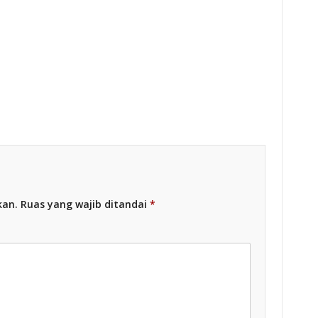
esia
Racing Indonesia
kan.
Ruas yang wajib ditandai
*