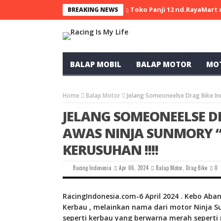
Toko Panji 12 nd.RayaMart
BREAKING NEWS
BALAP MOBIL
BALAP MOTOR
MO
Home
Balap Motor
Jelang Someoneelse Drag Bike Ind
JELANG SOMEONEELSE D
AWAS NINJA SUNMORY “
KERUSUHAN !!!!
Racing Indonesia
Apr 06, 2024
Balap Motor
,
Drag Bike
0
RacingIndonesia.com-6 April 2024 . Kebo Aba
Kerbau , melainkan nama dari motor Ninja Sun
seperti kerbau yang berwarna merah seperti 